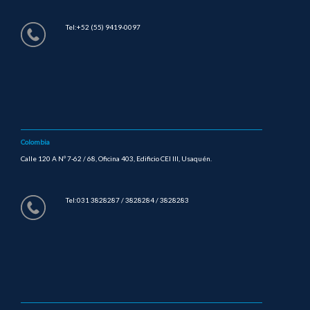
Tel:+52 (55) 9419-0097
Colombia
Calle 120 A Nº 7-62 / 68, Oficina 403, Edificio CEI III, Usaquén.
Tel:031 3828287 / 3828284 / 3828283