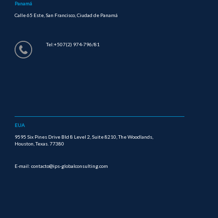
Panamá
Calle 65 Este, San Francisco, Ciudad de Panamá
Tel:+507(2) 974-796/81
EUA
9595 Six Pines Drive Bld 8 Level 2, Suite 8210, The Woodlands,
Houston, Texas. 77380
E-mail: contacto@ips-globalconsulting.com