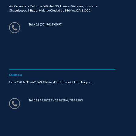
Av. Paseo de la Reforma 560 - Int. 30, Lomas - Virreyes, Lomas de
Chapultepec, Miguel Hidalgo,Ciudad de México, C.P. 11000.
Tel:+52 (55) 9419-0097
Colombia
Calle 120 A Nº 7-62 / 68, Oficina 403, Edificio CEI III, Usaquén.
Tel:031 3828287 / 3828284 / 3828283