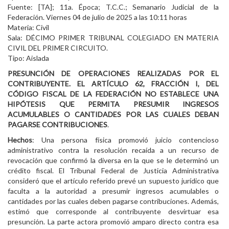
Fuente: [TA]; 11a. Época; T.C.C.; Semanario Judicial de la
Federación. Viernes 04 de julio de 2025 a las 10:11 horas
Materia: Civil
Sala: DÉCIMO PRIMER TRIBUNAL COLEGIADO EN MATERIA
CIVIL DEL PRIMER CIRCUITO.
Tipo: Aislada
PRESUNCIÓN DE OPERACIONES REALIZADAS POR EL
CONTRIBUYENTE. EL ARTÍCULO 62, FRACCIÓN I, DEL
CÓDIGO FISCAL DE LA FEDERACIÓN NO ESTABLECE UNA
HIPÓTESIS QUE PERMITA PRESUMIR INGRESOS
ACUMULABLES O CANTIDADES POR LAS CUALES DEBAN
PAGARSE CONTRIBUCIONES
.
Hechos
: Una persona física promovió juicio contencioso
administrativo contra la resolución recaída a un recurso de
revocación que confirmó la diversa en la que se le determinó un
crédito fiscal. El Tribunal Federal de Justicia Administrativa
consideró que el artículo referido prevé un supuesto jurídico que
faculta a la autoridad a presumir ingresos acumulables o
cantidades por las cuales deben pagarse contribuciones. Además,
estimó que corresponde al contribuyente desvirtuar esa
presunción. La parte actora promovió amparo directo contra esa