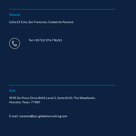
Panamá
Calle 65 Este, San Francisco, Ciudad de Panamá
Tel:+507(2) 974-796/81
EUA
9595 Six Pines Drive Bld 8 Level 2, Suite 8210, The Woodlands,
Houston, Texas. 77380
E-mail: contacto@ips-globalconsulting.com