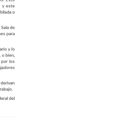
n y este
bilada o
 Sala de
nes para
rio y lo
 o bien,
 por los
ajadores
 derivan
rabajo.
eral del