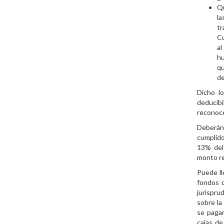
Qu
l
tr
Cu
a
hu
qu
de
Dicho l
deducib
reconoce
Deberán
cumplido
13% del 
monto re
Puede ll
fondos d
jurispru
sobre la
se pagar
cajas de