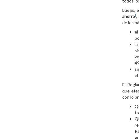
todos lo
Luego, e
[
ahorro
,
de los p
el
po
la
s
v
49
s
e
El Regla
que efe
con lo p
Qu
tr
Qu
re
Re
gr