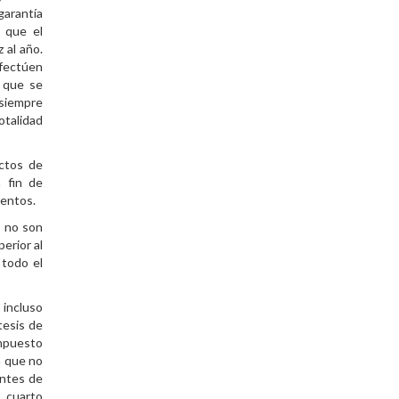
garantía
 que el
 al año.
efectúen
o que se
 siempre
otalidad
ectos de
a fin de
xentos.
s no son
erior al
 todo el
 incluso
tesis de
Impuesto
a que no
entes de
, cuarto