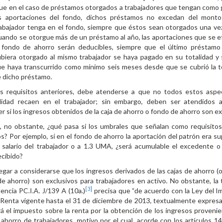
e en el caso de préstamos otorgados a trabajadores que tengan como 
as aportaciones del fondo, dichos préstamos no excedan del monto
abajador tenga en el fondo, siempre que éstos sean otorgados una vez
ando se otorgue más de un préstamo al año, las aportaciones que se 
l fondo de ahorro serán deducibles, siempre que el último préstam
biera otorgado al mismo trabajador se haya pagado en su totalidad y
e haya transcurrido como mínimo seis meses desde que se cubrió la t
 dicho préstamo.
os requisitos anteriores, debe atenderse a que no todos estos asp
ilidad recaen en el trabajador; sin embargo, deben ser atendidos 
r si los ingresos obtenidos de la caja de ahorro o fondo de ahorro son e
, no obstante, ¿qué pasa si los umbrales que señalan como requisito
s? Por ejemplo, si en el fondo de ahorro la aportación del patrón era sup
salario del trabajador o a 1.3 UMA, ¿será acumulable el excedente o
cibido?
egar a considerarse que los ingresos derivados de las cajas de ahorro (o
e ahorro) son exclusivos para trabajadores en activo. No obstante, la 
[3]
dencia PC.I.A. J/139 A (10a.)
precisa que “de acuerdo con la Ley del 
 Renta vigente hasta el 31 de diciembre de 2013, textualmente expres
á el impuesto sobre la renta por la obtención de los ingresos proveni
 ahorro de trabajadores, motivo por el cual, acorde con los artículos 14