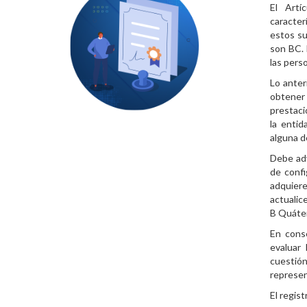
El Artí
caracter
estos su
son BC. 
las per
Lo anter
obtener 
prestaci
la entid
alguna de
Debe adv
de confi
adquiere
actualic
B Quáter
En cons
evaluar
cuestió
represen
El regis