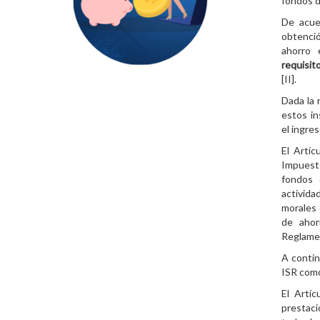
fondos d
De acue
obtenció
ahorro 
requisit
[II].
Dada la 
estos in
el ingre
El Artí
Impuesto
fondos 
activida
morales 
de ahor
Reglame
A contin
ISR com
El Artíc
prestac