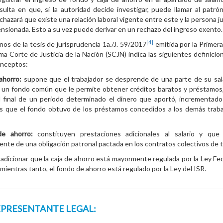
sulta en que, si la autoridad decide investigar, puede llamar al patró
chazará que existe una relación laboral vigente entre este y la persona ju
nsionada. Esto a su vez puede derivar en un rechazo del ingreso exento.
[4]
nos de la tesis de jurisprudencia 1a./J. 59/2017
emitida por la Primera
ma Corte de Justicia de la Nación (SCJN) indica las siguientes definicio
onceptos:
 ahorro:
supone que el trabajador se desprende de una parte de su sala
 un fondo común que le permite obtener créditos baratos y préstamos,
al final de un periodo determinado el dinero que aportó, incrementado
es que el fondo obtuvo de los préstamos concedidos a los demás trab
de ahorro:
constituyen prestaciones adicionales al salario y que
nte de una obligación patronal pactada en los contratos colectivos de t
adicionar que la caja de ahorro está mayormente regulada por la Ley Fed
 mientras tanto, el fondo de ahorro está regulado por la Ley del ISR.
EPRESENTANTE LEGAL: