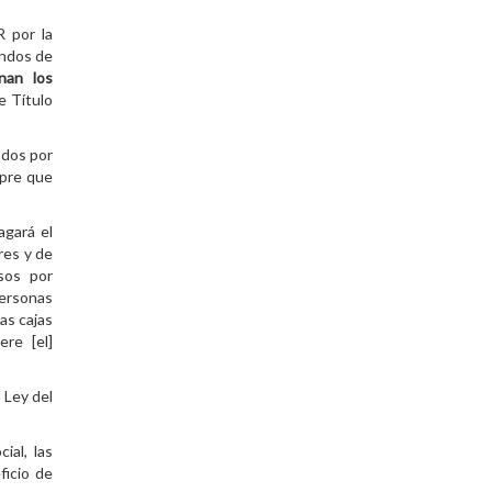
R por la
ondos de
nan los
e Título
ados por
mpre que
agará el
res y de
sos por
personas
as cajas
re [el]
 Ley del
ial, las
ficio de