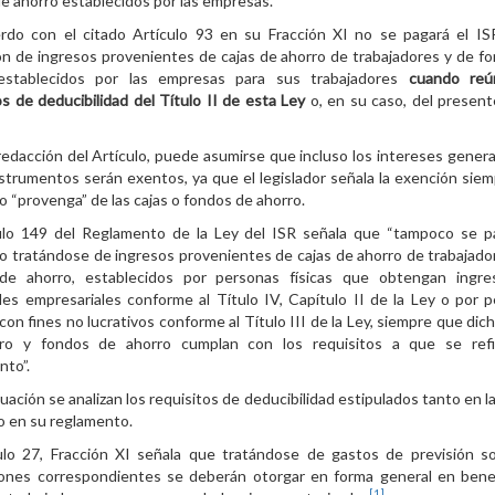
e ahorro establecidos por las empresas.
rdo con el citado Artículo 93 en su Fracción XI no se pagará el IS
n de ingresos provenientes de cajas de ahorro de trabajadores y de f
establecidos por las empresas para sus trabajadores
cuando reú
os de deducibilidad del Título II de esta Ley
o, en su caso, del present
redacción del Artículo, puede asumirse que incluso los intereses gener
strumentos serán exentos, ya que el legislador señala la exención sie
so “provenga” de las cajas o fondos de ahorro.
culo 149 del Reglamento de la Ley del ISR señala que “tampoco se p
 tratándose de ingresos provenientes de cajas de ahorro de trabajado
de ahorro, establecidos por personas físicas que obtengan ingre
des empresariales conforme al Título IV, Capítulo II de la Ley o por 
con fines no lucrativos conforme al Título III de la Ley, siempre que dich
ro y fondos de ahorro cumplan con los requisitos a que se refie
nto”.
uación se analizan los requisitos de deducibilidad estipulados tanto en la
o en su reglamento.
ulo 27, Fracción XI señala que tratándose de gastos de previsión soc
iones correspondientes se deberán otorgar en forma general en bene
[1]