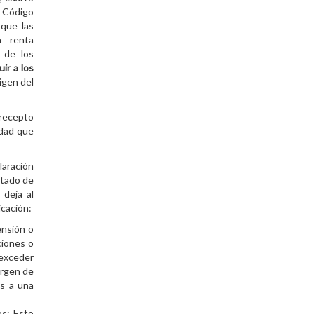
l Código
 que las
a renta
 de los
uir a los
rigen del
 precepto
idad que
laración
rtado de
 deja al
icación:
ensión o
ciones o
 exceder
argen de
es a una
os: Esto