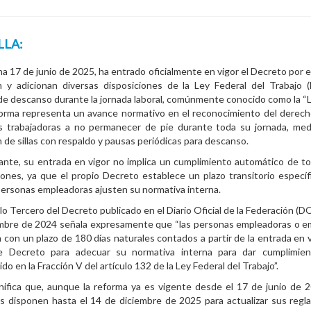
LLA:
a 17 de junio de 2025, ha entrado oficialmente en vigor el Decreto por e
n y adicionan diversas disposiciones de la Ley Federal del Trabajo 
de descanso durante la jornada laboral, comúnmente conocido como la “Ley
orma representa un avance normativo en el reconocimiento del derech
s trabajadoras a no permanecer de pie durante toda su jornada, med
n de sillas con respaldo y pausas periódicas para descanso.
nte, su entrada en vigor no implica un cumplimiento automático de t
iones, ya que el propio Decreto establece un plazo transitorio específ
personas empleadoras ajusten su normativa interna.
ulo Tercero del Decreto publicado en el Diario Oficial de la Federación (D
embre de 2024 señala expresamente que “las personas empleadoras o 
 con un plazo de 180 días naturales contados a partir de la entrada en v
e Decreto para adecuar su normativa interna para dar cumplimien
do en la Fracción V del artículo 132 de la Ley Federal del Trabajo”.
nifica que, aunque la reforma ya es vigente desde el 17 de junio de 2
s disponen hasta el 14 de diciembre de 2025 para actualizar sus reg