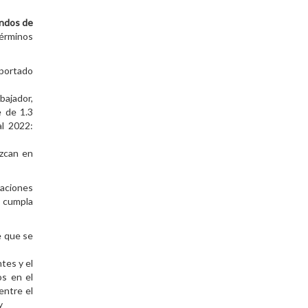
ondos de
términos
aportado
bajador,
e de 1.3
al 2022:
ezcan en
taciones
o cumpla
 que se
tes y el
os en el
entre el
y