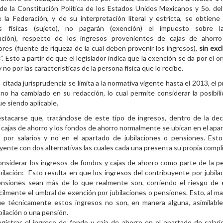
 de la Constitución Política de los Estados Unidos Mexicanos y 5o. de
e la Federación, y de su interpretación literal y estricta, se obtiene
s físicas (sujeto), no pagarán (exención) el impuesto sobre l
bución), respecto de los ingresos provenientes de cajas de ahorro
ores (fuente de riqueza de la cual deben provenir los ingresos),
sin excl
s
”. Esto a partir de que el legislador indica que la exención se da por el o
 no por las características de la persona física que lo recibe.
la citada jurisprudencia se limita a la normativa vigente hasta el 2013, el
 no ha cambiado en su redacción, lo cual permite considerar la posibil
ue siendo aplicable.
stacarse que, tratándose de este tipo de ingresos, dentro de la dec
s cajas de ahorro y los fondos de ahorro normalmente se ubican en el apa
 por salarios y no en el apartado de jubilaciones o pensiones. Esto
yente con dos alternativas las cuales cada una presenta su propia compl
nsiderar los ingresos de fondos y cajas de ahorro como parte de la p
bilación: Esto resulta en que los ingresos del contribuyente por jubila
ensiones sean más de lo que realmente son, corriendo el riesgo de
cilmente el umbral de exención por jubilaciones o pensiones. Esto, al m
ue técnicamente estos ingresos no son, en manera alguna, asimilabl
bilación o una pensión.
gistrar el ingreso de fondo y caja de ahorro en el apartado de salari