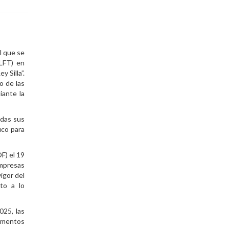
l que se
(LFT) en
 Silla”.
o de las
iante la
odas sus
ico para
OF) el 19
empresas
igor del
to a lo
025, las
lamentos