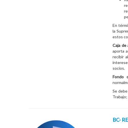
re
re
pe
En térmi
la Supre
estos c
Caja de
aporta a
recibir 
interes
socios.
Fondo 
normalme
Se debe 
Trabajo;
BC- R