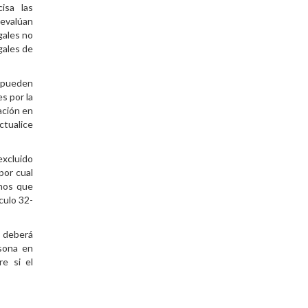
isa las
 evalúan
gales no
gales de
s pueden
s por la
ación en
ctualice
excluido
por cual
chos que
culo 32-
e deberá
sona en
re si el
.