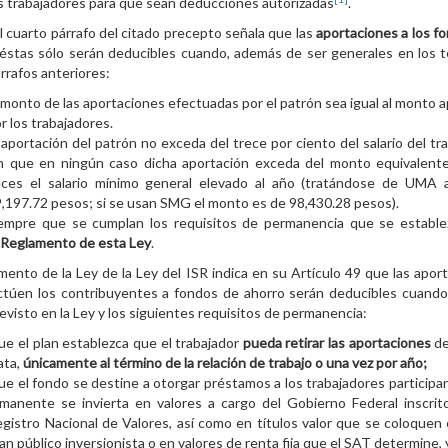
s trabajadores para que sean deducciones autorizadas
.
l cuarto párrafo del citado precepto señala que las
aportaciones a los f
 éstas sólo serán deducibles cuando, además de ser generales en los 
árrafos anteriores:
 monto de las aportaciones efectuadas por el patrón sea igual al monto 
r los trabajadores.
 aportación del patrón no exceda del trece por ciento del salario del tra
in que en ningún caso dicha aportación exceda del monto equivalent
eces el salario mínimo general elevado al año (tratándose de UMA 
,197.72 pesos; si se usan SMG el monto es de 98,430.28 pesos).
iempre que se cumplan los requisitos de permanencia que se establ
l
Reglamento de esta Ley
.
mento de la Ley de la Ley del ISR indica en su Artículo 49 que las apor
ctúen los contribuyentes a fondos de ahorro serán deducibles cuand
revisto en la Ley y los siguientes requisitos de permanencia:
e el plan establezca que el trabajador
pueda retirar las aportaciones
de
ata,
únicamente al término de la relación de trabajo o una vez por año;
e el fondo se destine a otorgar préstamos a los trabajadores participan
manente se invierta en valores a cargo del Gobierno Federal inscrit
gistro Nacional de Valores, así como en títulos valor que se coloquen 
an público inversionista o en valores de renta fija que el SAT determine, 