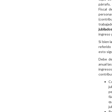
párrafo,
Fiscal d
persona
(contri
trabajad
jubilado
ingreso y
Si bien 
referido
esto sig
Debe de
anual la
ingresos
contribu
Co
ju
p
fá
q
ju
Re