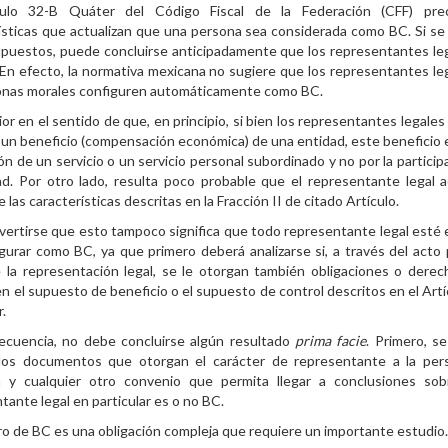
culo 32-B Quáter del Código Fiscal de la Federación (CFF) prec
ísticas que actualizan que una persona sea considerada como BC. Si se
puestos, puede concluirse anticipadamente que los representantes le
En efecto, la normativa mexicana no sugiere que los representantes le
sonas morales configuren automáticamente como BC.
ior en el sentido de que, en principio, si bien los representantes legale
un beneficio (compensación económica) de una entidad, este beneficio e
ón de un servicio o un servicio personal subordinado y no por la particip
ad. Por otro lado, resulta poco probable que el representante legal a
 las características descritas en la Fracción II de citado Artículo.
ertirse que esto tampoco significa que todo representante legal esté 
gurar como BC, ya que primero deberá analizarse si, a través del acto 
 la representación legal, se le otorgan también obligaciones o dere
en el supuesto de beneficio o el supuesto de control descritos en el Artí
.
ecuencia, no debe concluirse algún resultado
prima facie
. Primero, s
 los documentos que otorgan el carácter de representante a la per
n y cualquier otro convenio que permita llegar a conclusiones sob
tante legal en particular es o no BC.
tro de BC es una obligación compleja que requiere un importante estudio