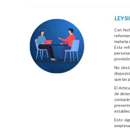
LEY SI
Con fech
reforma
materia 
Esta ref
persona
provisió
No obsta
disposic
que las 
El Artíc
de dici
contarán
present
estableci
Esto sig
empresa