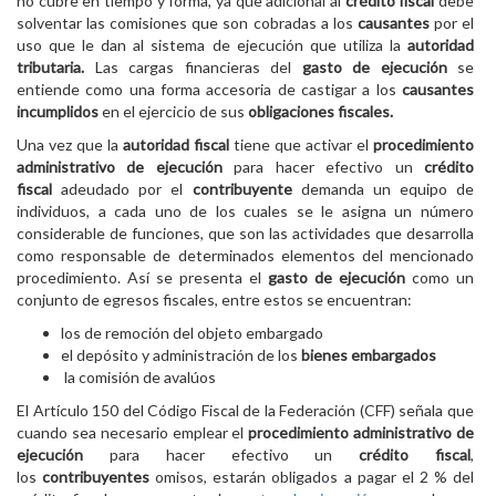
no cubre en tiempo y forma, ya que adicional al
crédito fiscal
debe
solventar las comisiones que son cobradas a los
causantes
por el
uso que le dan al sistema de ejecución que utiliza la
autoridad
tributaria.
Las cargas financieras del
gasto de ejecución
se
entiende como una forma accesoria de castigar a los
causantes
incumplidos
en el ejercicio de sus
obligaciones fiscales.
Una vez que la
autoridad fiscal
tiene que activar el
procedimiento
administrativo de ejecución
para hacer efectivo un
crédito
fiscal
adeudado por el
contribuyente
demanda un equipo de
individuos, a cada uno de los cuales se le asigna un número
considerable de funciones, que son las actividades que desarrolla
como responsable de determinados elementos del mencionado
procedimiento. Así se presenta el
gasto de ejecución
como un
conjunto de egresos fiscales, entre estos se encuentran:
los de remoción del objeto embargado
el depósito y administración de los
bienes embargados
la comisión de avalúos
El Artículo 150 del Código Fiscal de la Federación (CFF) señala que
cuando sea necesario emplear el
procedimiento administrativo de
ejecución
para hacer efectivo un
crédito fiscal
,
los
contribuyentes
omisos, estarán obligados a pagar el 2 % del