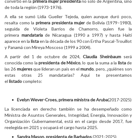
convirtió en la
primera mujer presidenta
no solo de Argentina, sino
de toda la región (1973-1976).
A ella se sumó Lidia Gueiler Tejeda, quien aunque duró poco,
resalta como la
primera presidenta mujer
de Bolivia (1979–1980),
seguida de Violeta Barrios de Chamorro, quien fue la
primera
mandataria
de Nicaragua (1990 a 1997) y hasta Haití
aparece en la
lista
en la década de los 90 con Ertha Pascal-Trouillot
y Panamá con Mireya Moscoso (1999 a 2004).
A partir del 1 de octubre de 2024,
Claudia Sheinbaum
será
conocida como la
presidenta de México
, lo que la suma a la
lista
de
las 26
mujeres
que lideran un país en el
mundo
, pero, ¿quiénes son
estas otras 25 mandatarias? Aquí te presentamos
el
listado
completo:
Evelyn Wever-Croes, primera ministra de Aruba
(2017-2025)
La licenciada en derecho también se ha desempeñado como
Ministra de Asuntos Generales, Integridad, Energía, Innovación y
Organización Gubernamental, está en el cargo desde 2017, fue
reelegida en 2021 y ocupará el cargo hasta 2025.
Sandra Mason, presidenta de Barbados
(2021-2025)