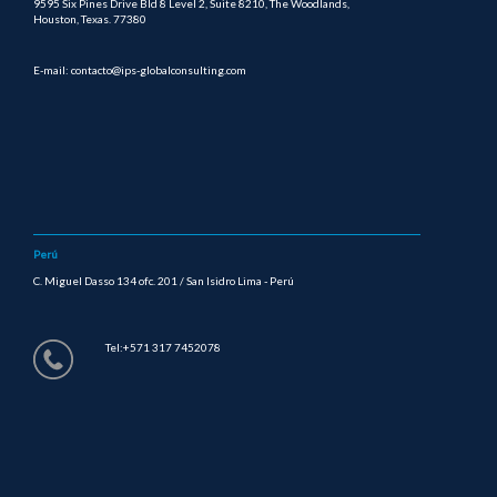
9595 Six Pines Drive Bld 8 Level 2, Suite 8210, The Woodlands,
Houston, Texas. 77380
E-mail: contacto@ips-globalconsulting.com
Perú
C. Miguel Dasso 134 ofc. 201 / San Isidro Lima - Perú
Tel:+571 317 7452078