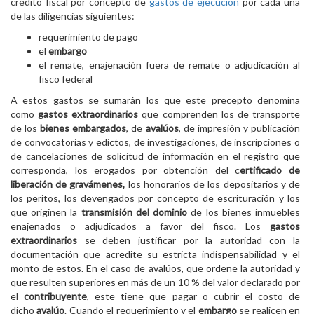
crédito fiscal por concepto de
gastos de ejecución
por cada una
de las diligencias siguientes:
requerimiento de pago
el
embargo
el remate, enajenación fuera de remate o adjudicación al
fisco federal
A estos gastos se sumarán los que este precepto denomina
como
gastos extraordinarios
que comprenden los de transporte
de los
bienes embargados
, de
avalúos
, de impresión y publicación
de convocatorias y edictos, de investigaciones, de inscripciones o
de cancelaciones de solicitud de información en el registro que
corresponda, los erogados por obtención del c
ertificado de
liberación de gravámenes,
los honorarios de los depositarios y de
los peritos, los devengados por concepto de escrituración y los
que originen la
transmisión del dominio
de los bienes inmuebles
enajenados o adjudicados a favor del fisco. Los
gastos
extraordinarios
se deben justificar por la autoridad con la
documentación que acredite su estricta indispensabilidad y el
monto de estos. En el caso de avalúos, que ordene la autoridad y
que resulten superiores en más de un 10 % del valor declarado por
el
contribuyente
, este tiene que pagar o cubrir el costo de
dicho
avalúo
. Cuando el requerimiento y el
embargo
se realicen en