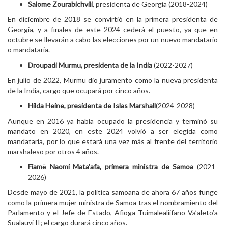
Salome Zourabichvili
, presidenta de Georgia (2018-2024)
En diciembre de 2018 se convirtió en la primera presidenta de
Georgia, y a finales de este 2024 cederá el puesto, ya que en
octubre se llevarán a cabo las elecciones por un nuevo mandatario
o mandataria.
Droupadi Murmu, presidenta de la India
(2022-2027)
En julio de 2022, Murmu dio juramento como la nueva presidenta
de la India, cargo que ocupará por cinco años.
Hilda Heine, presidenta de Islas Marshall
(2024-2028)
Aunque en 2016 ya había ocupado la presidencia y terminó su
mandato en 2020, en este 2024 volvió a ser elegida como
mandataria, por lo que estará una vez más al frente del territorio
marshaleso por otros 4 años.
Fiamē Naomi Mata’afa, primera ministra de Samoa
(2021-
2026)
Desde mayo de 2021, la política samoana de ahora 67 años funge
como la primera mujer ministra de Samoa tras el nombramiento del
Parlamento y el Jefe de Estado, Afioga Tuimalealiifano Va’aleto’a
Sualauvi II; el cargo durará cinco años.