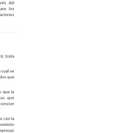
vés del
ara los
aciones
ir, trata
a cual se
ados que
n que la
tas que
 conocer
o con la
Comisión
Empresas