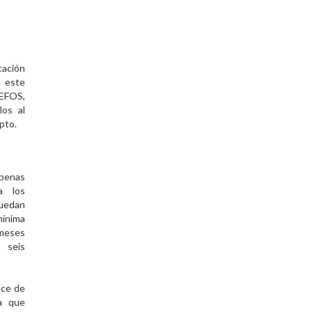
o
cación
 este
 EFOS,
los al
pto.
enas
 a los
edan
ínima
eses
seis
ece de
ya que