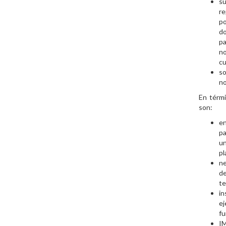
su
re
po
do
pa
n
cu
so
no
En térmi
son:
e
pa
un
pl
ne
de
te
i
e
fu
I