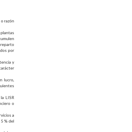
 o razón
 plantas
acumulen
 reparto
ados por
tencia y
arácter
n lucro,
guientes
 la LISR
nciero o
vicios a
 5 % del