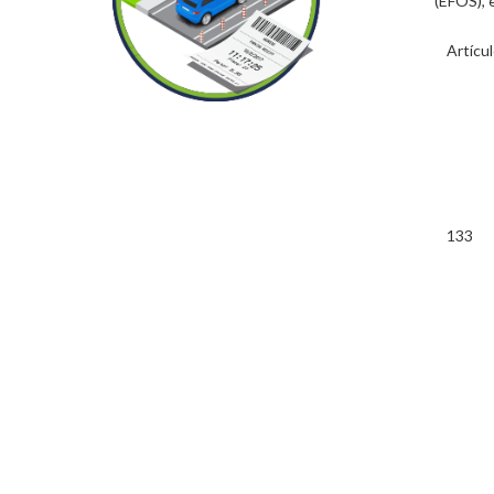
(EFOS), 
Artícu
133