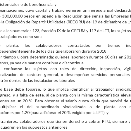
istenciales o de beneficencia, y
ganizaciones, cuyo capital y trabajo generen un ingreso anual declara
 300,000.00 pesos en apego a la Resolución que señala las Empresas
 la Obligación de Repartir Utilidades (REEORU) del 19 de diciembre de 
 a los numerales 123, fracción IX de la CPEUM y 117 de LFT, los sujetos
-trabajadores como son:
e planta: los colaboradores contratados por tiempo indef
dependientemente de los días que laboraron durante 2018
r tiempo u obra determinada: quienes laboraron durante 60 días en 201
nos, ya sea de manera continua o discontinua
e confianza: los sujetos con roles de dirección, inspección, vigi
scalización de carácter general, o desempeñan servicios personales
trón dentro de las instalaciones laborales
io base debe toparse, lo que implica identificar al trabajador sindical
greso, y a falta de este, al de planta con la misma característica elev
ones en un 20 %. Para obtener el salario cuota diaria que servirá de 
ltiplicar el del subordinado sindicalizado o de planta con 
ciones por 1.20 (para adicionar el 20 % exigido por la LFT), y
tranjeros: colaboradores que tienen derecho a cobrar PTU, siempre 
cuadren en los supuestos anteriores