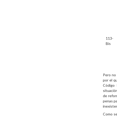
113-
Bis
Pero no 
por el q
Código 
situació
de refor
penas pa
inexiste
Como se 