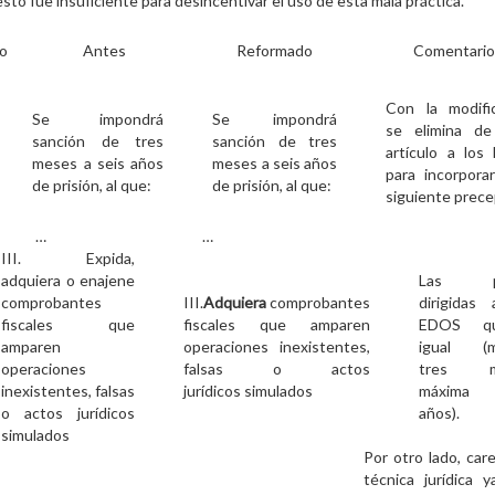
esto fue insuficiente para desincentivar el uso de esta mala práctica.
lo
Antes
Reformado
Comentari
Con la modifi
Se impondrá
Se impondrá
se elimina de
sanción de tres
sanción de tres
artículo a los
meses a seis años
meses a seis años
para incorporar
de prisión, al que:
de prisión, al que:
siguiente prece
…
…
III. Expida,
adquiera o enajene
Las p
comprobantes
III.
Adquiera
comprobantes
dirigidas
fiscales que
fiscales que amparen
EDOS qu
amparen
operaciones inexistentes,
igual (m
operaciones
falsas o actos
tres m
inexistentes, falsas
jurídicos simulados
máxima 
o actos jurídicos
años).
simulados
Por otro lado, car
técnica jurídica 