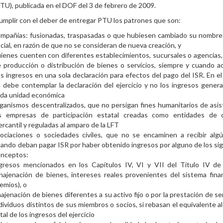
), publicada en el DOF del 3 de febrero de 2009.
mplir con el deber de entregar PTU los patrones que son:
mpañías: fusionadas, traspasadas o que hubiesen cambiado su nombre
cial, en razón de que no se consideran de nueva creación, y
ienes cuenten con diferentes establecimientos, sucursales o agencias,
 producción o distribución de bienes o servicios, siempre y cuando 
s ingresos en una sola declaración para efectos del pago del ISR. En el
 debe contemplar la declaración del ejercicio y no los ingresos gener
ada unidad económica
ganismos descentralizados, que no persigan fines humanitarios de asis
as empresas de participación estatal creadas como entidades de c
rcantil y reguladas al amparo de la LFT
ociaciones o sociedades civiles, que no se encaminen a recibir algú
ando deban pagar ISR por haber obtenido ingresos por alguno de los si
onceptos:
ngresos mencionados en los Capítulos IV, VI y VII del Título IV de
najenación de bienes, intereses reales provenientes del sistema fina
emios), o
ajenación de bienes diferentes a su activo fijo o por la prestación de ser
dividuos distintos de sus miembros o socios, si rebasan el equivalente al
tal de los ingresos del ejercicio