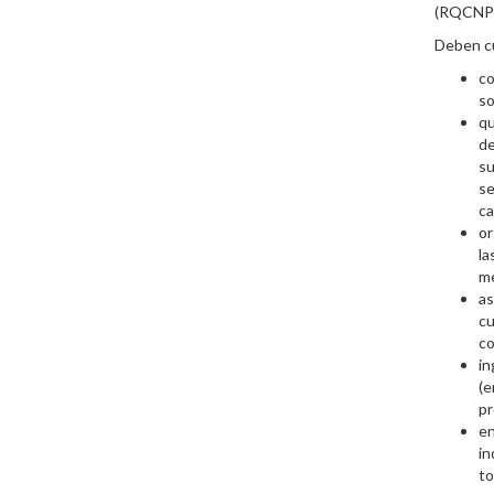
(RQCNPTU
Deben cu
co
so
qu
de
su
se
c
or
l
me
as
cu
c
i
(e
pr
en
in
to