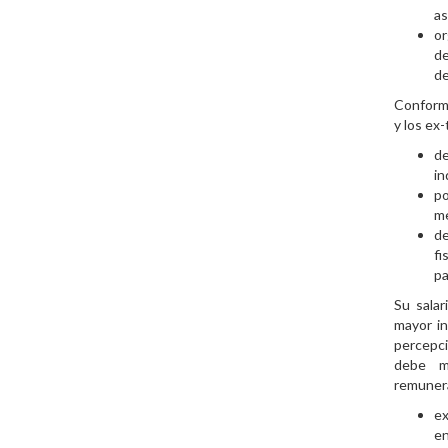
as
or
de
de
Conforme
y los ex
d
in
po
me
d
fi
pa
Su salar
mayor in
percepci
debe mu
remunera
ex
en