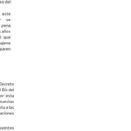
so del
 este
y se
 pena
s años
al que
ajene
paren
“Decreto
3 Bis del
Por esta
opuestas
to a las
raciones
buyentes