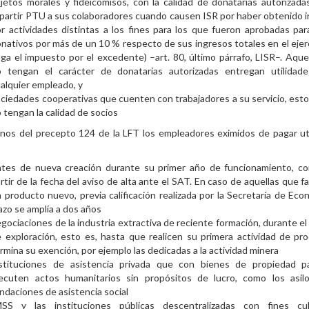
jetos morales y fideicomisos, con la calidad de donatarias autorizad
partir PTU a sus colaboradores cuando causen ISR por haber obtenido 
r actividades distintas a los fines para los que fueron aprobadas para
nativos por más de un 10 % respecto de sus ingresos totales en el ejerc
ga el impuesto por el excedente) –art. 80, último párrafo, LISR–. Aque
o tengan el carácter de donatarias autorizadas entregan utilidad
alquier empleado, y
ciedades cooperativas que cuenten con trabajadores a su servicio, esto
 tengan la calidad de socios
nos del precepto 124 de la LFT los empleadores eximidos de pagar ut
ntes de nueva creación durante su primer año de funcionamiento, c
rtir de la fecha del aviso de alta ante el SAT. En caso de aquellas que f
 producto nuevo, previa calificación realizada por la Secretaría de Econ
azo se amplía a dos años
gociaciones de la industria extractiva de reciente formación, durante el
 exploración, esto es, hasta que realicen su primera actividad de pr
rmina su exención, por ejemplo las dedicadas a la actividad minera
nstituciones de asistencia privada que con bienes de propiedad pa
jecuten actos humanitarios sin propósitos de lucro, como los asil
ndaciones de asistencia social
MSS y las instituciones públicas descentralizadas con fines cult