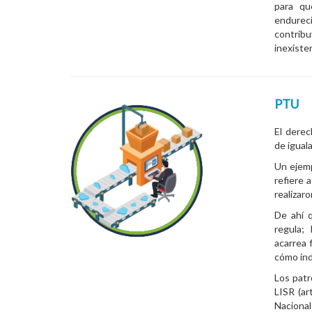
para qu
endurec
contrib
inexiste
PTU
El derec
de igual
Un ejempl
refiere 
realizar
De ahí q
regula;
acarrea 
cómo ind
Los patr
LISR (ar
Nacional