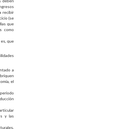
as deben
ingresos
 recibir
icio (se
llas que
es como
 es, que
ilidades
ontado a
abriquen
omía, el
 periodo
oducción
rticular
os y las
urales,