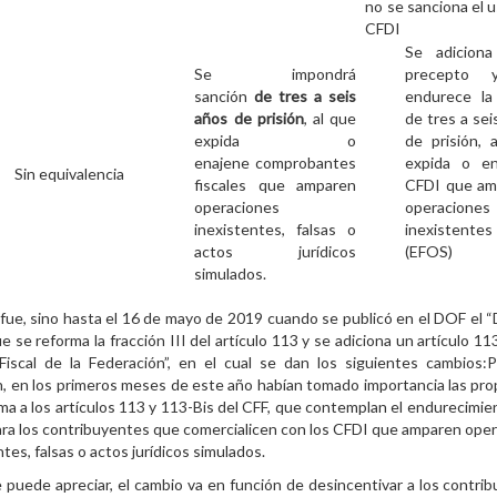
no se sanciona el u
CFDI
Se adiciona
Se impondrá
precepto 
sanción
de tres a seis
endurece la
años de prisión
, al que
de tres a sei
expida o
de prisión, 
enajene comprobantes
expida o en
Sin equivalencia
fiscales que amparen
CFDI que am
operaciones
operaciones
inexistentes, falsas o
inexistentes
actos jurídicos
(EFOS)
simulados.
fue, sino hasta el 16 de mayo de 2019 cuando se publicó en el DOF el 
ue se reforma la fracción III del artículo 113 y se adiciona un artículo 11
Fiscal de la Federación”, en el cual se dan los siguientes cambios:
n, en los primeros meses de este año habían tomado importancia las pr
ma a los artículos 113 y 113-Bis del CFF, que contemplan el endurecimien
ra los contribuyentes que comercialicen con los CFDI que amparen ope
ntes, falsas o actos jurídicos simulados.
puede apreciar, el cambio va en función de desincentivar a los contri