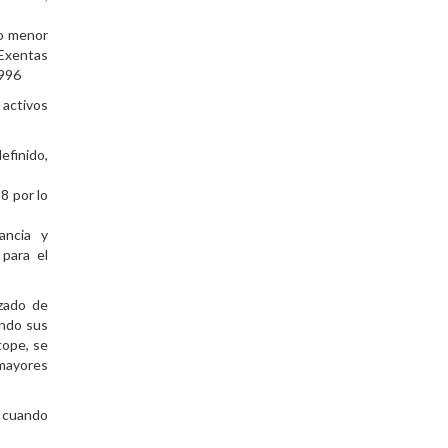
do menor
 Exentas
1996
 activos
inido,
8 por lo
lancia y
 para el
izado de
ando sus
tope, se
mayores
y cuando