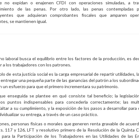
e no expidan o enajenen CFDI con operaciones simuladas, a tra
imiento de las penas. Por otro lado, las penas contempladas p
uyentes que adquieran comprobantes fiscales que amparen oper
ntes, se mantienen igual.
ho laboral busca el equilibrio entre los factores de la producción, es dec
ar a los trabajadores con los patrones.
o de esta justicia social es la carga empresarial de repartir utilidades, l
a entregar una pequeña parte de las ganancias del patrón a los subordin
on un esfuerzo para que el primero incrementara su patrimonio.
ue enseguida se plantee en qué consiste tal beneficio; la legislació
 los puntos indispensables para concederla correctamente; las mul
faltar a su cumplimiento, y la exposición de los pasos a desarrollar para
ividualizar su entrega, a través de un caso práctico.
ones, personas físicas o morales que generen renta gravable de acuerd
ts. 117 y 126, LFT y resolutivo primero de la Resolución de la Quinta 
 para la Participación de los Trabajadores en las Utilidades de las 