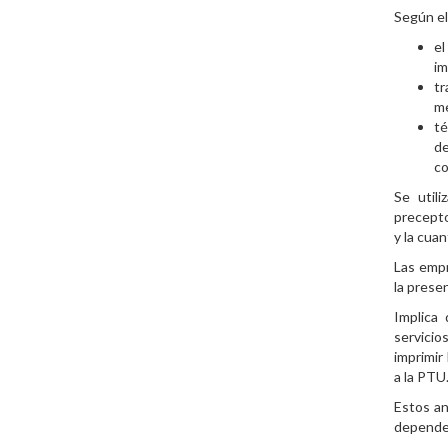
Según el 
el
im
tr
me
té
de
co
Se util
precepto
y la cua
Las empr
la presen
Implica 
servici
imprimir
a la PTU
Estos an
depende