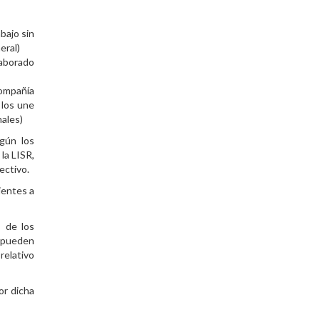
bajo sin
eral)
laborado
compañía
 los une
nales)
egún los
la LISR,
ectivo.
ientes a
s de los
s pueden
relativo
or dicha