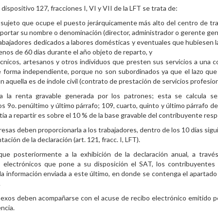
dispositivo 127, fracciones I, VI y VII de la LFT se trata de:
 sujeto que ocupe el puesto jerárquicamente más alto del centro de tra
portar su nombre o denominación (director, administrador o gerente gen
abajadores dedicados a labores domésticas y eventuales que hubiesen 
nos de 60 días durante el año objeto de reparto, y
cnicos, artesanos y otros individuos que presten sus servicios a una 
 forma independiente, porque no son subordinados ya que el lazo que
n aquella es de índole civil (contrato de prestación de servicios profesio
iza la renta gravable generada por los patrones; esta se calcula s
s 9o. penúltimo y último párrafo; 109, cuarto, quinto y último párrafo de 
ntía a repartir es sobre el 10 % de la base gravable del contribuyente resp
esas deben proporcionarla a los trabajadores, dentro de los 10 días sigu
tación de la declaración (art. 121, fracc. I, LFT).
que posteriormente a la exhibición de la declaración anual, a travé
os electrónicos que pone a su disposición el SAT, los contribuyente
 la información enviada a este último, en donde se contenga el apartado 
.
exos deben acompañarse con el acuse de recibo electrónico emitido p
ncia.