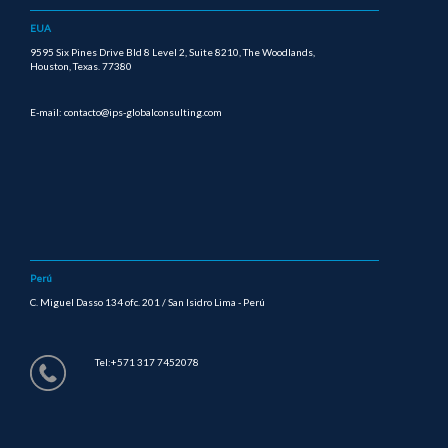
EUA
9595 Six Pines Drive Bld 8 Level 2, Suite 8210, The Woodlands,
Houston, Texas. 77380
E-mail: contacto@ips-globalconsulting.com
Perú
C. Miguel Dasso 134 ofc. 201 / San Isidro Lima - Perú
Tel:+571 317 7452078