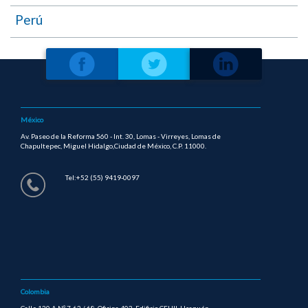
Perú
México
Av. Paseo de la Reforma 560 - Int. 30, Lomas - Virreyes, Lomas de
Chapultepec, Miguel Hidalgo,Ciudad de México, C.P. 11000.
Tel:+52 (55) 9419-0097
Colombia
Calle 120 A Nº 7-62 / 68, Oficina 403, Edificio CEI III, Usaquén.