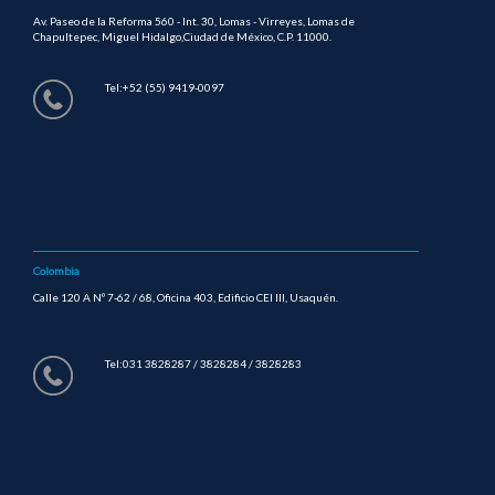
Av. Paseo de la Reforma 560 - Int. 30, Lomas - Virreyes, Lomas de
Chapultepec, Miguel Hidalgo,Ciudad de México, C.P. 11000.
Tel:+52 (55) 9419-0097
Colombia
Calle 120 A Nº 7-62 / 68, Oficina 403, Edificio CEI III, Usaquén.
Tel:031 3828287 / 3828284 / 3828283