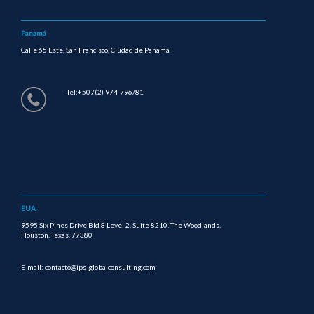
Panamá
Calle 65 Este, San Francisco, Ciudad de Panamá
Tel:+507(2) 974-796/81
EUA
9595 Six Pines Drive Bld 8 Level 2, Suite 8210, The Woodlands,
Houston, Texas. 77380
E-mail: contacto@ips-globalconsulting.com