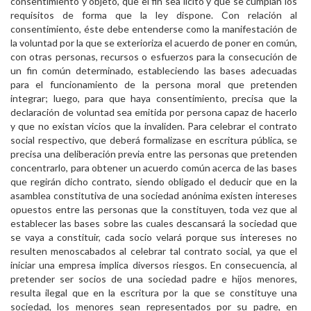
consentimiento y objeto, que el fin sea lícito y que se cumplan los
requisitos de forma que la ley dispone. Con relación al
consentimiento, éste debe entenderse como la manifestación de
la voluntad por la que se exterioriza el acuerdo de poner en común,
con otras personas, recursos o esfuerzos para la consecución de
un fin común determinado, estableciendo las bases adecuadas
para el funcionamiento de la persona moral que pretenden
integrar; luego, para que haya consentimiento, precisa que la
declaración de voluntad sea emitida por persona capaz de hacerlo
y que no existan vicios que la invaliden. Para celebrar el contrato
social respectivo, que deberá formalizase en escritura pública, se
precisa una deliberación previa entre las personas que pretenden
concentrarlo, para obtener un acuerdo común acerca de las bases
que regirán dicho contrato, siendo obligado el deducir que en la
asamblea constitutiva de una sociedad anónima existen intereses
opuestos entre las personas que la constituyen, toda vez que al
establecer las bases sobre las cuales descansará la sociedad que
se vaya a constituir, cada socio velará porque sus intereses no
resulten menoscabados al celebrar tal contrato social, ya que el
iniciar una empresa implica diversos riesgos. En consecuencia, al
pretender ser socios de una sociedad padre e hijos menores,
resulta ilegal que en la escritura por la que se constituye una
sociedad, los menores sean representados por su padre, en