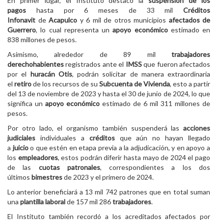
En primer lugar, el Instituto destacó la
suspensión de los
pagos
hasta por 6 meses de 33 mil
Créditos
Infonavit
de
Acapulco
y 6 mil de otros municipios
afectados de
Guerrero
, lo cual representa un
apoyo económico
estimado en
838 millones de pesos.
Asimismo, alrededor de 89 mil
trabajadores
derechohabientes
registrados ante el
IMSS
que fueron afectados
por el
huracán Otis
, podrán solicitar de manera extraordinaria
el
retiro
de los recursos de su
Subcuenta de Vivienda
, esto a partir
del 13 de noviembre de 2023 y hasta el 30 de junio de 2024, lo que
significa un
apoyo económico
estimado de 6 mil 311 millones de
pesos.
Por otro lado, el organismo también suspenderá las
acciones
judiciales
individuales a
créditos
que aún no hayan llegado
a
juicio
o que estén en etapa previa a la adjudicación, y en apoyo a
los
empleadores
, estos podrán diferir hasta mayo de 2024 el pago
de las
cuotas patronales
, correspondientes a los dos
últimos
bimestres
de 2023 y el primero de 2024.
Lo anterior beneficiará a 13 mil 742 patrones que en total suman
una
plantilla laboral
de 157 mil 286
trabajadores
.
El Instituto también recordó a los acreditados afectados por