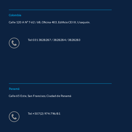
Colombia
Calle 120 A Nº 7-62 / 68, Oficina 403, Edificio CEI III, Usaquén.
Tel:031 3828287 / 3828284 / 3828283
Panamá
Calle 65 Este, San Francisco, Ciudad de Panamá
Tel:+507(2) 974-796/81