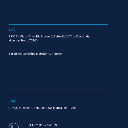
EUA
9595 Six Pines Drive Bld 8 Level 2, Suite 8210, The Woodlands,
Houston, Texas. 77380
E-mail: contacto@ips-globalconsulting.com
Perú
C. Miguel Dasso 134 ofc. 201 / San Isidro Lima - Perú
Tel:+571 317 7452078