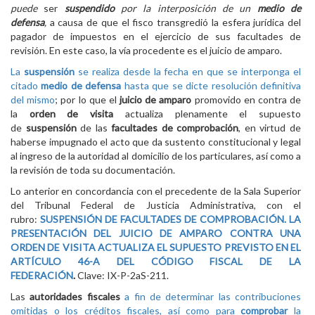
puede
ser
suspendido
por la interposición de un
medio de
defensa
,
a causa de que el fisco transgredió la esfera jurídica del
pagador de impuestos en el ejercicio de sus facultades de
revisión. En este caso, la vía procedente es el juicio de amparo.
La
suspensión
se realiza desde la fecha en que se interponga el
citado
medio de defensa
hasta que se dicte resolución definitiva
del mismo
; por lo que el
juicio de amparo
promovido en contra de
la
orden de visita
actualiza plenamente el supuesto
de
suspensión
de las
facultades de comprobación
, en virtud de
haberse impugnado el acto que da sustento constitucional y legal
al ingreso de la autoridad al domicilio de los particulares, así como a
la revisión de toda su documentación.
Lo anterior en concordancia con el precedente de la Sala Superior
del Tribunal Federal de Justicia Administrativa, con el
rubro:
SUSPENSIÓN DE FACULTADES DE COMPROBACIÓN. LA
PRESENTACIÓN DEL JUICIO DE AMPARO CONTRA UNA
ORDEN DE VISITA ACTUALIZA EL SUPUESTO PREVISTO EN EL
ARTÍCULO 46-A DEL CÓDIGO FISCAL DE LA
FEDERACIÓN
.
Clave: IX-P-2aS-211.
Las
autoridades fiscales
a fin de determinar las contribuciones
omitidas o los créditos fiscales, así como para
comprobar
la