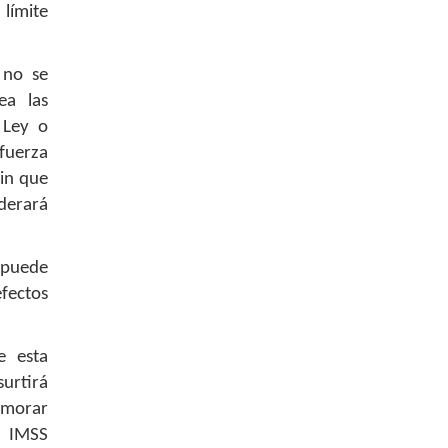
 límite
 no se
ea las
 Ley o
fuerza
sin que
derará
 puede
efectos
e esta
surtirá
demorar
l IMSS