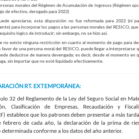
rsonas morales del Régimen de Acumulación de Ingresos (Régimen opc
ujo de efectivo, derogado para 2022)
ede apreciarse, esta disposición no fue reformada para 2022 (ni p
nte) para incorporar los pagos a las personas morales del RESICO, que
equisito lógico de introducir; sin embargo, no se hizo así.
 no existe ninguna restricción en cuanto al momento de pago para de
 favor de una persona moral del RESICO, puede llegar a interpretarse 
uede deducirse de manera devengada; es decir, desde el momento en 
ga, sin importar que no esté liquidado efectivamente.
ARACIÓN RT. EXTEMPORÁNEA:
ículo 32 del Reglamento de la Ley del Seguro Social en Mat
ción, Clasificación de Empresas, Recaudación y Fiscali
F) establece que los patrones deben presentar a más tarda
 febrero de cada año, la declaración de la prima de rie
o determinada conforme a los datos del año anterior.