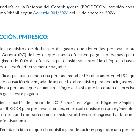
uraduría de la Defensa del Contribuyente (PRODECON) también consi
omo inhábil, según
Acuerdo 001/2026
del 14 de enero de 2026.
CIÓN. PM RESICO:
los requisitos de deducción de gastos que tienen las personas mor
 General (RG) de Ley, es que cuando efectúen pagos a personas que 
gimen de flujo de efectivo (que consideran obtenido el ingreso hast
estos estén efectivamente pagados.
nifica que, aun cuando una persona moral esté tributando en el RG, q
de causación devengada de impuesto, el requisito para deducir gastos
os a personas que acumulan el ingreso hasta que lo cobran es, preci
o gasto esté pagado.
ien, a partir de enero de 2022 entró en vigor el Régimen Simplifi
a (RESICO) para personas morales, en el cual consiste en un régimen de 
 en el que la persona moral considera obtenido el ingreso hasta que
 efectivamente.
iera dar la idea de que el requisito para deducir un pago que una perso