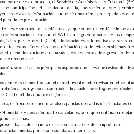
mo parte de este proceso, el Servicio de Administración Tributaria (SA
ar con anticipación el simulador de la, herramienta que permit
yentes revisar la información que el sistema tiene precargada antes de
el periodo de presentación.
dad de este simulador es significativa, ya que permite identificar inconsis
en la información fiscal que el SAT ha integrado a partir de los comp
 digitales por Internet (CFDI), declaraciones informativas y otros c
etectar estas diferencias con anticipación puede evitar problemas fr
abril, como devoluciones rechazadas, discrepancias de ingresos o ded
es no reconocidas.
uación, se analizan los principales aspectos que conviene revisar desde 
dor.
os primeros elementos que el contribuyente debe revisar en el simulad
 relativo a los ingresos acumulables, los cuales se integran principalm
los CFDI emitidos durante el ejercicio.
áctica, es frecuente encontrar discrepancias derivadas de situaciones co
DI emitidos y posteriormente cancelados, pero que continúan reflejá
gunos sistemas.
gresos duplicados cuando existen sustituciones de comprobantes.
cturación emitida por error o con datos incorrectos.