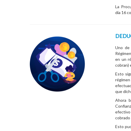
La Proc
día 16 c
DEDUC
Uno de 
Régimen
en un ré
cobran) 
Esto sig
régimen 
efectuad
que dich
Ahora b
Confianz
efectivo
cobrado
Esto pud