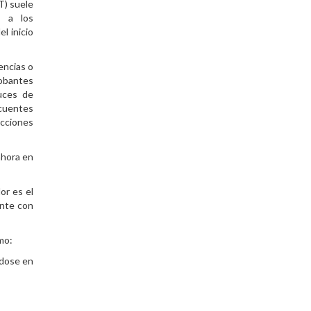
T) suele
e a los
l inicio
tencias o
robantes
ruces de
ecuentes
ucciones
ahora en
or es el
ente con
mo:
ndose en