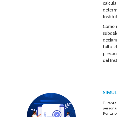
calcul
determi
Institu
Como r
subdel
declar
falta 
precauc
del Ins
SIMUL
Durante
personas
Renta co