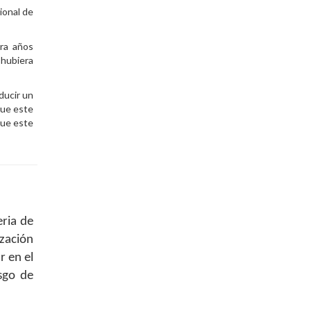
ional de
ara años
 hubiera
ducir un
que este
que este
eria de
zación
r en el
sgo de