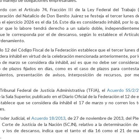
 manejo de obligaciones empresariales.
do con el Artículo 74, Fracción III de la Ley Federal del Trabajo (
ación del Natalicio de Don Benito Juárez se festeja el tercer lunes d
 el ejercicio 2026 es el día 16. Este día es considerado inhábil, por lo q
dor que lo labore tendrá derecho a un salario doble, independientem
que le corresponda por el de descanso, según lo establece el Artícul
rdenamiento.
ulo 12 del Código Fiscal de la Federación establece que el tercer lunes 
dera inhábil en virtud de la celebración mencionada anteriormente, por l
 de marzo se considera día inhábil, así es que no debe ser considera
 de plazos fijados en días, como es el caso de plazos para contest
mientos, presentación de avisos, interposición de recursos, por m
Tribunal Federal de Justicia Administrativa (TFJA), el
Acuerdo SS/2/
 la Sala Superior, publicado en el Diario Oficial de la Federación el 12 de
tablece que se considera día inhábil el 17 de marzo y no corren los 
es.
oder Judicial, el
Acuerdo 18/2013
, de 27 de noviembre de 2013, del Ple
Corte de Justicia de la Nación (SCJN), relativo a la determinación de 
es y los de descanso, indica que el tanto el día 16 como el 21 de m
.