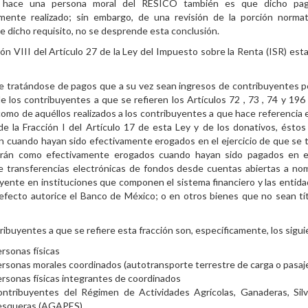
 hace una persona moral del RESICO también es que dicho pa
amente realizado; sin embargo, de una revisión de la porción norma
e dicho requisito, no se desprende esta conclusión.
ión VIII del Artículo 27 de la Ley del Impuesto sobre la Renta (ISR) esta
e tratándose de pagos que a su vez sean ingresos de contribuyentes 
 de los contribuyentes a que se refieren los Artículos 72 , 73 , 74 y 196
 como de aquéllos realizados a los contribuyentes a que hace referencia e
de la Fracción I del Artículo 17 de esta Ley y de los donativos, éstos
 cuando hayan sido efectivamente erogados en el ejercicio de que se t
rán como efectivamente erogados cuando hayan sido pagados en ef
e transferencias electrónicas de fondos desde cuentas abiertas a no
yente en instituciones que componen el sistema financiero y las entid
 efecto autorice el Banco de México; o en otros bienes que no sean tí
ribuyentes a que se refiere esta fracción son, específicamente, los sigu
rsonas físicas
rsonas morales coordinados (autotransporte terrestre de carga o pasaj
rsonas físicas integrantes de coordinados
ntribuyentes del Régimen de Actividades Agrícolas, Ganaderas, Silv
esqueras (AGAPES)