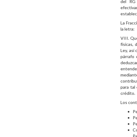
del RG
efectiv
establec
La Fracc
la letra:
VIII. Qu
físicas,
Ley, así
párrafo 
deduzcan
entende
mediant
contribu
para tal
crédito.
Los cont
Pe
Pe
Pe
Co
P