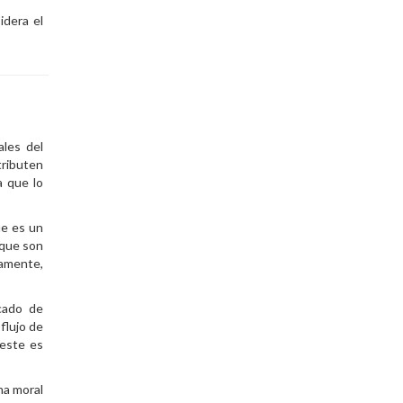
dera el
ales del
tributen
a que lo
ue es un
 que son
samente,
cado de
flujo de
 este es
na moral