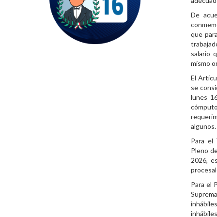
adecuado
De acuer
conmemor
que para
trabaja
salario 
mismo o
El Artíc
se consi
lunes 16
cómputo
requeri
algunos.
Para el 
Pleno de
2026, es
procesal
Para el P
Suprema 
inhábil
inhábiles