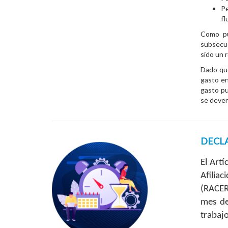
Pe
fl
Como pu
subsecue
sido un r
Dado que
gasto en
gasto p
se deven
DECL
El Art
Afilia
(RACER
mes de
trabaj