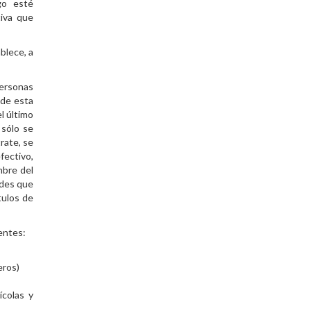
go esté
tiva que
blece, a
personas
 de esta
l último
 sólo se
rate, se
ectivo,
mbre del
ades que
tulos de
ientes:
eros)
ícolas y