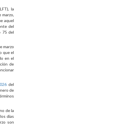
LFT), la
e marzo,
ue aquel
ente del
o 75 del
de marzo
o que el
do en el
ación de
encionar
2026
del
 enero de
términos
no de la
los días
arzo son