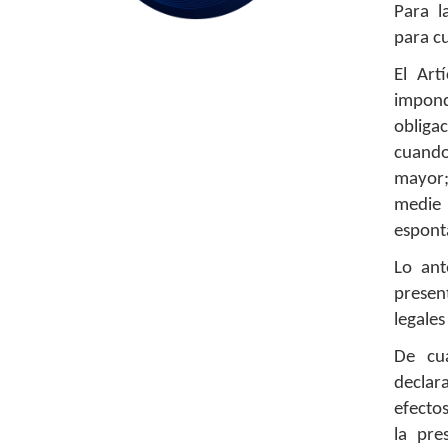
Para l
para cu
El Art
impon
obliga
cuando
mayor;
medie 
espont
Lo ant
presen
legale
De cua
declar
efecto
la pre