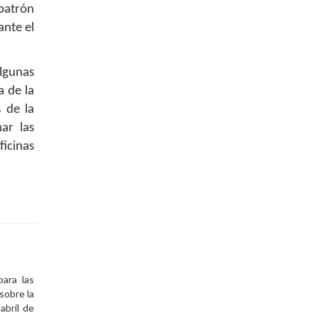
 patrón
ante el
lgunas
a de la
s de la
ar las
ficinas
ara las
sobre la
abril de