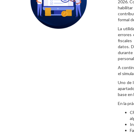
2026. Co
habilit
contribu
formal d
La utili
errores 
fiscales
datos. D
durante 
personal
A contin
el simula
Uno de l
apartado
base en 
En la pr
CF
al
In
Fa