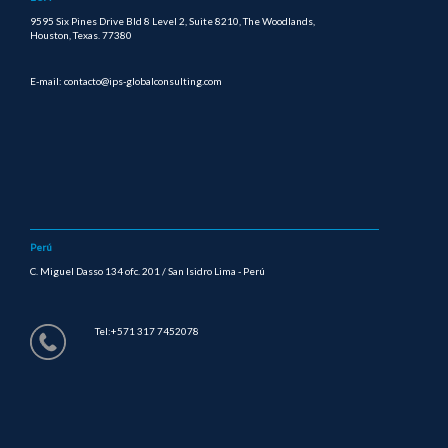
9595 Six Pines Drive Bld 8 Level 2, Suite 8210, The Woodlands,
Houston, Texas. 77380
E-mail: contacto@ips-globalconsulting.com
Perú
C. Miguel Dasso 134 ofc. 201 / San Isidro Lima - Perú
Tel:+571 317 7452078