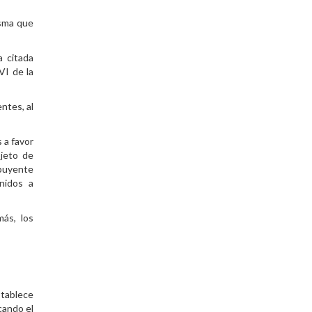
isma que
a citada
VI de la
ntes, al
s a favor
bjeto de
ibuyente
nidos a
más, los
stablece
icando el