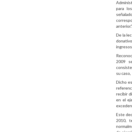
Administ
para lo
señalad
corresp
anterior.
De la le
donativo
ingresos
Reconoc
2009 se
consiste
su caso,
Dicho es
referenc
recibir 
en el ej
excedent
Este dec
2010, t
normalme