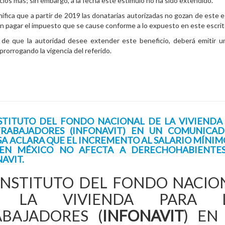
icios más; sin embargo, a la fecha este estímulo no ha sido extendido.
nifica que a partir de 2019 las donatarias autorizadas no gozan de este e
n pagar el impuesto que se cause conforme a lo expuesto en este escrit
 de que la autoridad desee extender este beneficio, deberá emitir 
prorrogando la vigencia del referido.
NSTITUTO DEL FONDO NACIONAL DE LA VIVIENDA
TRABAJADORES (INFONAVIT) EN UN COMUNICA
A ACLARA QUE EL INCREMENTO AL SALARIO MÍNIM
 EN MÉXICO NO AFECTA A DERECHOHABIENTE
AVIT.
INSTITUTO DEL FONDO NACIO
 LA VIVIENDA PARA 
ABAJADORES (
INFONAVIT
) EN