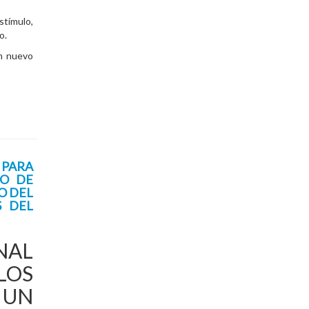
stímulo,
o.
un nuevo
 PARA
DO DE
O DEL
S DEL
NAL
LOS
 UN