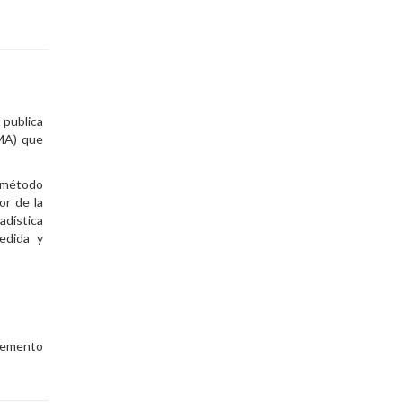
 publica
UMA) que
l método
lor de la
adística
edida y
cremento