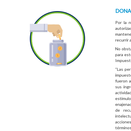
DONA
Por la n
autoriz
mantene
recurrir
No obsta
para est
Impuesto
“Las per
impuesto
fueron a
sus ingr
activida
estímul
enajenac
de recu
intelec
acciones
término