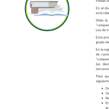
Primer A
En el do
está rel
(Vale la
“compens
Ley de I
Esta pro
grado de
En la re
de cont
“compens
(es dec
terceros
Para qu
siguient
De
Se
No
En
el