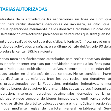
TARIAS AUTORIZADAS
aturaleza de la actividad de las asociaciones sin fines de lucro qu
ación para recibir donativos deducibles de impuesto, es difícil qu
r sus operaciones meramente de los donativos recibidos. En ocasion
 a la realización otra actividad para hacerse de recursos que sufraguen los
nte esta realidad de estos entes civiles, la legislación fiscal prevé un 
e tipo de actividades al señalar, en el último párrafo del Artículo 80 de l
 sobre la Renta (ISR), lo siguiente:
sonas morales y fideicomisos autorizados para recibir donativos deduc
s podrán obtener ingresos por actividades distintas a los fines para
utorizados para recibir dichos donativos, siempre que no excedan de
esos totales en el ejercicio de que se trate. No se consideran ingr
des distintas a los referidos fines los que reciban por donativos; 
os proporcionados por la Federación, entidades federativas, o mun
ión de bienes de su activo fijo o intangible; cuotas de sus integrantes
peración; intereses; derechos patrimoniales derivados de la pr
tual; uso o goce temporal de bienes inmuebles, o rendimientos obte
 u otros títulos de crédito, colocados entre el gran público inversionist
s que mediante reglas de carácter general establezca el Serv