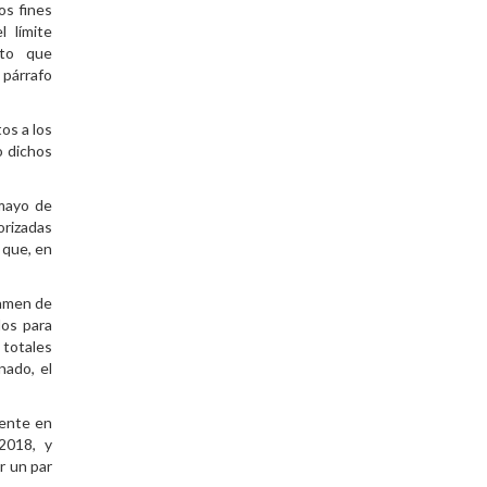
os fines
l límite
sto que
párrafo
os a los
o dichos
 mayo de
rizadas
 que, en
vamen de
dos para
 totales
nado, el
mente en
2018, y
r un par