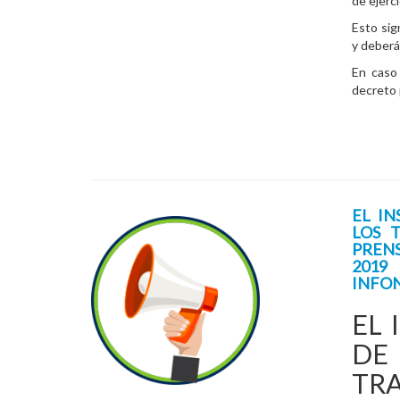
de ejerc
Esto sig
y deberá
En caso
decreto 
EL I
LOS 
PRENS
2019
INFON
EL 
DE
TR