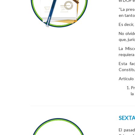
el DOF e
“La pres
en tanto
Es decir
No olvid
que, jur
La Misc
requiera
Esta fa
Constitu
Artículo
Pr
la
SEXT
El pasa