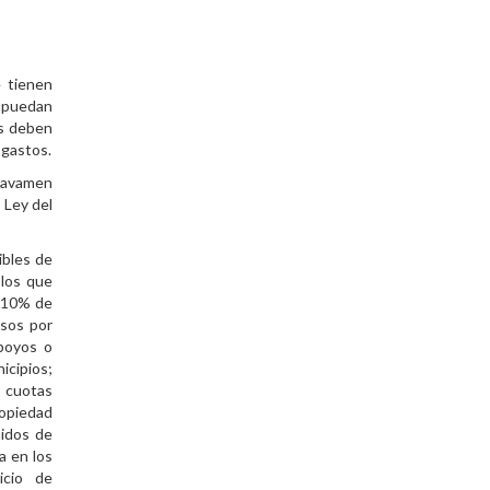
e tienen
e puedan
es deben
 gastos.
gravamen
a Ley del
ibles de
 los que
l 10% de
esos por
apoyos o
icipios;
; cuotas
opiedad
nidos de
a en los
icio de