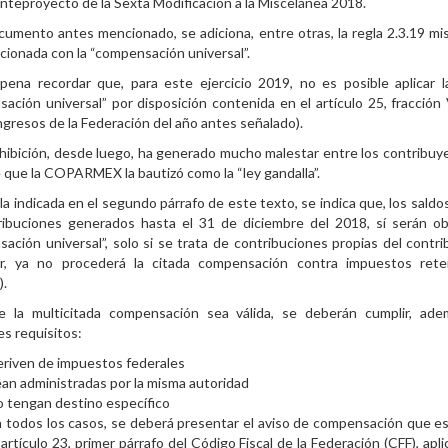
nteproyecto de la Sexta Modificación a la Miscelánea 2018.
cumento antes mencionado, se adiciona, entre otras, la regla 2.3.19 m
acionada con la “compensación universal”.
 pena recordar que, para este ejercicio 2019, no es posible aplicar l
ación universal” por disposición contenida en el artículo 25, fracción 
ngresos de la Federación del año antes señalado).
hibición, desde luego, ha generado mucho malestar entre los contribuye
 que la COPARMEX la bautizó como la “ley gandalla”.
gla indicada en el segundo párrafo de este texto, se indica que, los saldo
ribuciones generados hasta el 31 de diciembre del 2018, sí serán o
ación universal”, solo si se trata de contribuciones propias del contr
ir, ya no procederá la citada compensación contra impuestos rete
).
e la multicitada compensación sea válida, se deberán cumplir, ade
es requisitos:
riven de impuestos federales
an administradas por la misma autoridad
 tengan destino específico
 todos los casos, se deberá presentar el aviso de compensación que e
 artículo 23, primer párrafo del Código Fiscal de la Federación (CFF), apl