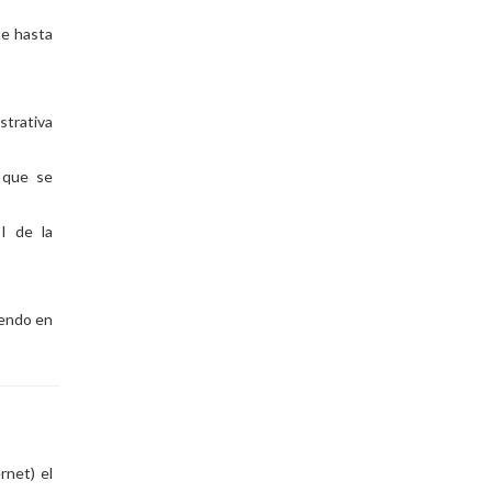
te hasta
strativa
n que se
 I de la
yendo en
rnet) el