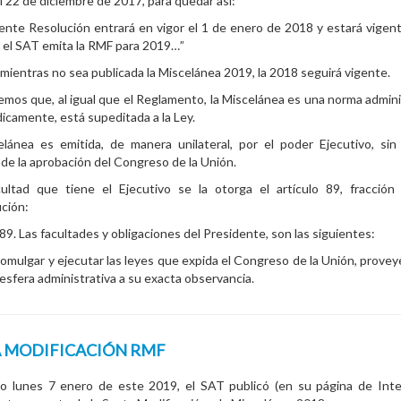
l 22 de diciembre de 2017, para quedar así:
ente Resolución entrará en vigor el 1 de enero de 2018 y estará vigen
 el SAT emita la RMF para 2019…”
, mientras no sea publicada la Miscelánea 2019, la 2018 seguirá vigente.
emos que, al igual que el Reglamento, la Miscelánea es una norma admini
ídicamente, está supeditada a la Ley.
elánea es emitida, de manera unilateral, por el poder Ejecutivo, si
 de la aprobación del Congreso de la Unión.
cultad que tiene el Ejecutivo se la otorga el artículo 89, fracción
ción:
 89. Las facultades y obligaciones del Presidente, son las siguientes:
omulgar y ejecutar las leyes que expida el Congreso de la Unión, prove
 esfera administrativa a su exacta observancia.
A MODIFICACIÓN RMF
do lunes 7 enero de este 2019, el SAT publicó (en su página de Inte