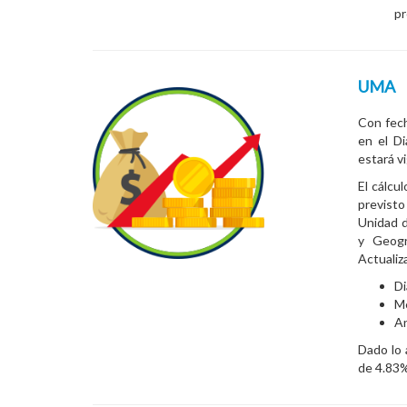
pr
UMA
Con fech
en el Di
estará v
El cálcu
previsto
Unidad d
y Geogr
Actualiz
Di
M
An
Dado lo 
de 4.83