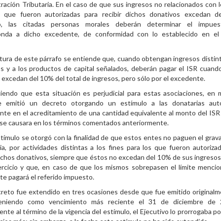
ración Tributaria. En el caso de que sus ingresos no relacionados con l
s que fueron autorizadas para recibir dichos donativos excedan de
o, las citadas personas morales deberán determinar el impue
onda a dicho excedente, de conformidad con lo establecido en el 
”
ctura de este párrafo se entiende que, cuando obtengan ingresos distint
s y a los productos de capital señalados, deberán pagar el ISR cuand
 excedan del 10% del total de ingresos, pero sólo por el excedente.
iendo que esta situación es perjudicial para estas asociaciones, en
 emitió un decreto otorgando un estímulo a las donatarias auto
nte en el acreditamiento de una cantidad equivalente al monto del ISR
 se causara en los términos comentados anteriormente.
tímulo se otorgó con la finalidad de que estos entes no paguen el gra
ia, por actividades distintas a los fines para los que fueron autoriza
dichos donativos, siempre que éstos no excedan del 10% de sus ingresos
ercicio y que, en caso de que los mismos sobrepasen el límite mencio
e pagará el referido impuesto.
reto fue extendido en tres ocasiones desde que fue emitido original
eniendo como vencimiento más reciente el 31 de diciembre de 
nte al término de la vigencia del estímulo, el Ejecutivo lo prorrogaba po