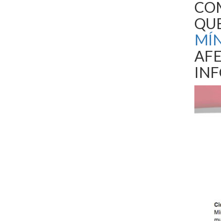
CO
QU
MÍ
AF
INF