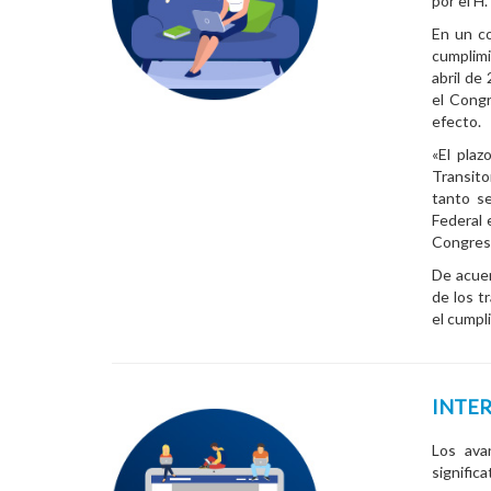
por el H
En un co
cumplimi
abril de
el Congr
efecto.
«El plaz
Transito
tanto s
Federal 
Congreso
De acuer
de los t
el cumpl
INTER
Los ava
signific