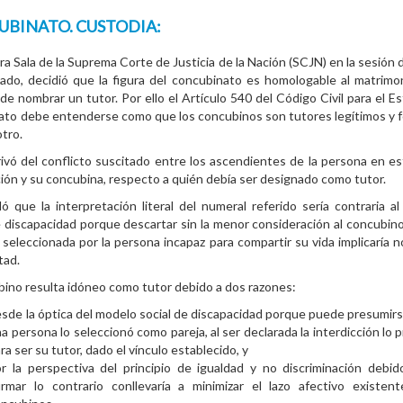
BINATO. CUSTODIA:
ra Sala de la Suprema Corte de Justicia de la Nación (SCJN) en la sesión 
sado, decidió que la figura del concubinato es homologable al matrimo
de nombrar un tutor. Por ello el Artículo 540 del Código Civil para el E
to debe entenderse como que los concubinos son tutores legítimos y 
otro.
ivó del conflicto suscitado entre los ascendientes de la persona en e
ción y su concubina, respecto a quién debía ser designado como tutor.
ó que la interpretación literal del numeral referido sería contraria a
e discapacidad porque descartar sin la menor consideración al concubin
a seleccionada por la persona incapaz para compartir su vida implicaría n
tad.
bino resulta idóneo como tutor debido a dos razones:
sde la óptica del modelo social de discapacidad porque puede presumirs
a persona lo seleccionó como pareja, al ser declarada la interdicción lo p
ra ser su tutor, dado el vínculo establecido, y
r la perspectiva del principio de igualdad y no discriminación debi
irmar lo contrario conllevaría a minimizar el lazo afectivo existen