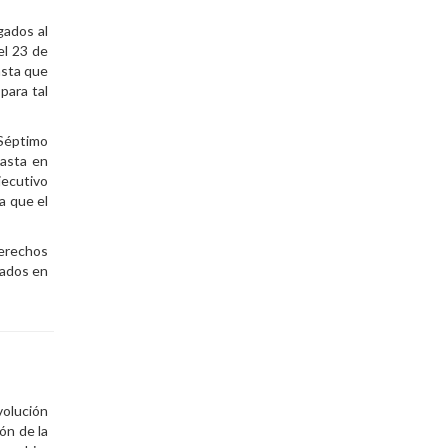
gados al
el 23 de
asta que
para tal
 Séptimo
hasta en
jecutivo
la que el
derechos
gados en
olución
ón de la