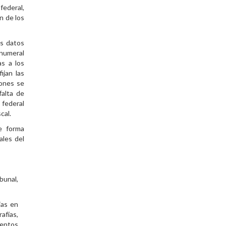
federal,
n de los
os datos
 numeral
as a los
ijan las
iones se
falta de
 federal
cal.
e forma
ales del
bunal,
ias en
afías,
mentos