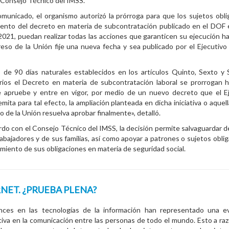
. Consejo Técnico del IMSS.
municado, el organismo autorizó la prórroga para que los sujetos obli
ento del decreto en materia de subcontratación publicado en el DOF 
 2021, puedan realizar todas las acciones que garanticen su ejecución h
eso de la Unión fije una nueva fecha y sea publicado por el Ejecutivo 
o de 90 días naturales establecidos en los artículos Quinto, Sexto y
rios el Decreto en materia de subcontratación laboral se prorrogan 
e apruebe y entre en vigor, por medio de un nuevo decreto que el E
emita para tal efecto, la ampliación planteada en dicha iniciativa o aquel
 de la Unión resuelva aprobar finalmente», detalló.
do con el Consejo Técnico del IMSS, la decisión permite salvaguardar 
rabajadores y de sus familias, así como apoyar a patrones o sujetos obli
imiento de sus obligaciones en materia de seguridad social.
NET. ¿PRUEBA PLENA?
nces en las tecnologías de la información han representado una ev
ativa en la comunicación entre las personas de todo el mundo. Esto a raz