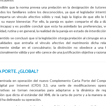
oncubinos
dible que la norma prevea una prelación en la designación de tutore
iados los familiares sobre los desconocidos, ya que el legislador intent
mparta un vínculo afectivo sólido y real, bajo la lógica de que ello le l
 su mayor bienestar. Por ello, la pareja es quien comparte el día a dí
incapaz y es posible concluir que esta ha asimilado las preferencias, v
dad, rutina y en general, la realidad de la pareja en estado de interdicció
entido se concluyó que si la legislación otorga prelación al cónyuge en 
ualidades que entraña el vínculo afectivo del matrimonio dicha rel
lmente similar en el concubinato; la distinción no obedece a una f
cionalmente válida y por ello carece de una justificación objetiva y razona
 PORTE. ¿GLOBAL?
 entrada en operación del nuevo Complemento Carta Porte del Comp
Digital por Internet (CFDI) 3.3, una serie de modificaciones oper
trativas se tornan necesarias para adaptarse a la dinámica de reg
ión que dicta el estándar del XML de la carta de porte y a la manera e
d ha delineado su operación.