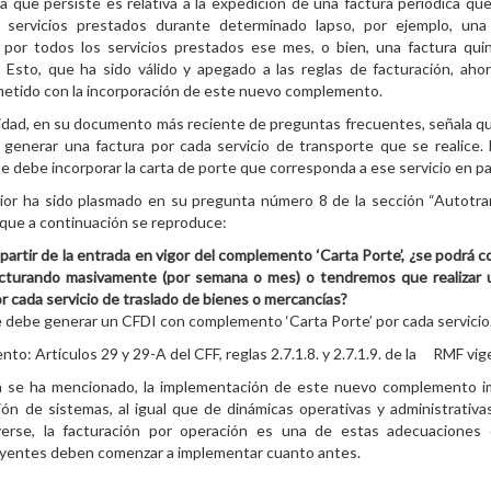
 que persiste es relativa a la expedición de una factura periódica que
s servicios prestados durante determinado lapso, por ejemplo, una
 por todos los servicios prestados ese mes, o bien, una factura qui
 Esto, que ha sido válido y apegado a las reglas de facturación, aho
etido con la incorporación de este nuevo complemento.
idad, en su documento más reciente de preguntas frecuentes, señala q
generar una factura por cada servicio de transporte que se realice.
se debe incorporar la carta de porte que corresponda a ese servicio en par
rior ha sido plasmado en su pregunta número 8 de la sección “Autotr
, que a continuación se reproduce:
partir de la entrada en vigor del complemento ‘Carta Porte’, ¿se podrá c
acturando masivamente (por semana o mes) o tendremos que realizar
r cada servicio de traslado de bienes o mercancías?
 debe generar un CFDI con complemento ‘Carta Porte’ por cada servicio
to: Artículos 29 y 29-A del CFF, reglas 2.7.1.8. y 2.7.1.9. de la RMF vig
 se ha mencionado, la implementación de este nuevo complemento im
ón de sistemas, al igual que de dinámicas operativas y administrativ
erse, la facturación por operación es una de estas adecuaciones 
uyentes deben comenzar a implementar cuanto antes.