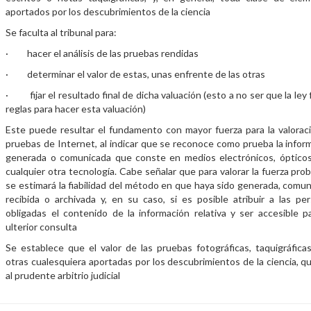
aportados por los descubrimientos de la ciencia
Se faculta al tribunal para:
· hacer el análisis de las pruebas rendidas
· determinar el valor de estas, unas enfrente de las otras
· fijar el resultado final de dicha valuación (esto a no ser que la ley f
reglas para hacer esta valuación)
Este puede resultar el fundamento con mayor fuerza para la valorac
pruebas de Internet, al indicar que se reconoce como prueba la infor
generada o comunicada que conste en medios electrónicos, óptico
cualquier otra tecnología. Cabe señalar que para valorar la fuerza prob
se estimará la fiabilidad del método en que haya sido generada, comun
recibida o archivada y, en su caso, si es posible atribuir a las pe
obligadas el contenido de la información relativa y ser accesible p
ulterior consulta
Se establece que el valor de las pruebas fotográficas, taquigráfica
otras cualesquiera aportadas por los descubrimientos de la ciencia, q
al prudente arbitrio judicial