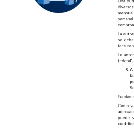
Una duda
diverso
mensual
semanal.
comprom
La autor
se debe 
factura 
Lo ante
federal”
A 
f
po
Se
Fundamen
Como ya
adecuaci
puede v
contrib