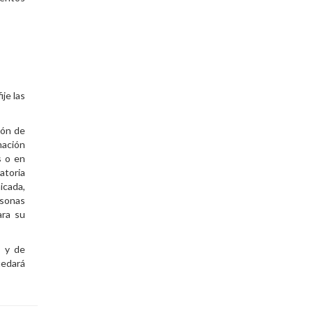
ije las
ión de
mación
s o en
atoria
icada,
rsonas
ara su
s y de
uedará