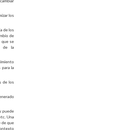
cambiar
izar los
a de los
ambio de
s que se
s de la
limiento
 para la
s de los
generado
 y puede
etc. Una
e de que
contexto