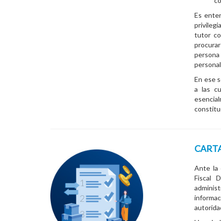
c
Es enten
privileg
tutor co
procurar
persona 
personali
En ese s
a las c
esencia
constitu
CARTA
Ante la
Fiscal 
adminis
informac
autorida