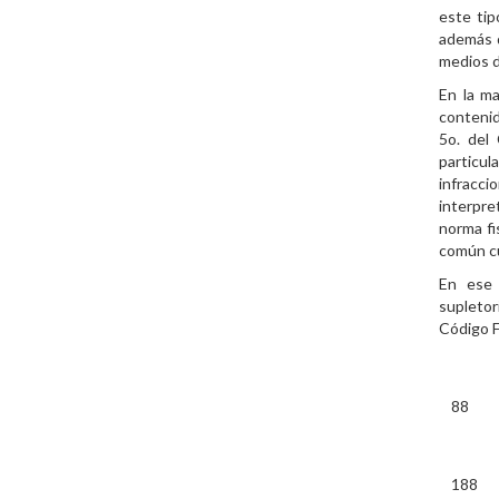
este tip
además d
medios 
En la ma
conteni
5o. del 
particul
infracci
interpre
norma fi
común cu
En ese 
supletor
Código F
88
188