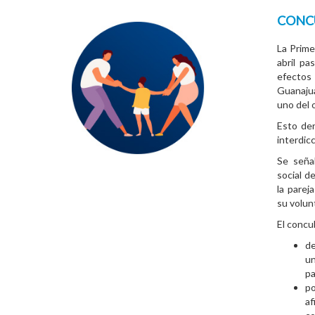
CONCU
La Prime
abril pa
efectos 
Guanajua
uno del 
Esto der
interdic
Se señal
social d
la parej
su volun
El concu
de
un
pa
po
af