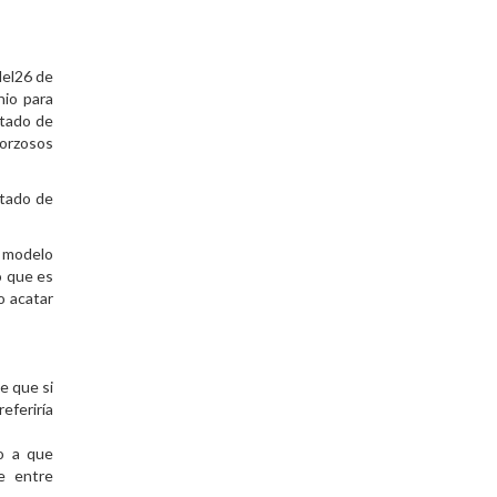
del26 de
nio para
stado de
forzosos
stado de
l modelo
o que es
o acatar
e que si
referiría
do a que
te entre