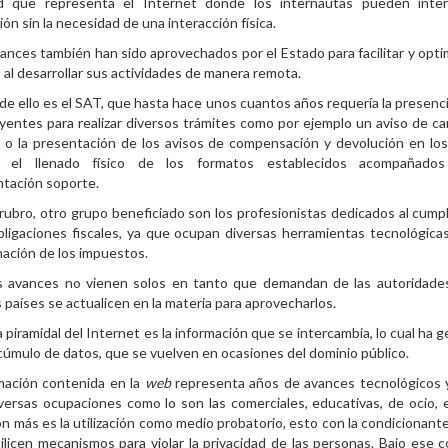
d que representa el Internet donde los internautas pueden inter
ión sin la necesidad de una interacción física.
ances también han sido aprovechados por el Estado para facilitar y optim
 al desarrollar sus actividades de manera remota.
de ello es el SAT, que hasta hace unos cuantos años requería la presenci
yentes para realizar diversos trámites como por ejemplo un aviso de c
o o la presentación de los avisos de compensación y devolución en lo
a el llenado físico de los formatos establecidos acompañado
tación soporte.
rubro, otro grupo beneficiado son los profesionistas dedicados al cump
bligaciones fiscales, ya que ocupan diversas herramientas tecnológicas
ación de los impuestos.
os avances no vienen solos en tanto que demandan de las autoridade
s países se actualicen en la materia para aprovecharlos.
a piramidal del Internet es la información que se intercambia, lo cual ha 
cúmulo de datos, que se vuelven en ocasiones del dominio público.
mación contenida en la
web
representa años de avances tecnológicos
versas ocupaciones como lo son las comerciales, educativas, de ocio, 
n más es la utilización como medio probatorio, esto con la condicionant
ilicen mecanismos para violar la privacidad de las personas. Bajo ese 