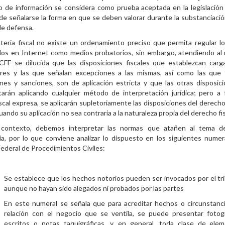
o de información se considera como prueba aceptada en la legislación 
e señalarse la forma en que se deben valorar durante la substanciació
de defensa.
teria fiscal no existe un ordenamiento preciso que permita regular l
dos en Internet como medios probatorios, sin embargo, atendiendo al
CFF se dilucida que las disposiciones fiscales que establezcan carg
ares y las que señalan excepciones a las mismas, así como las que f
ones y sanciones, son de aplicación estricta y que las otras disposic
tarán aplicando cualquier método de interpretación jurídica; pero a 
scal expresa, se aplicarán supletoriamente las disposiciones del derecho
ando su aplicación no sea contraria a la naturaleza propia del derecho fis
contexto, debemos interpretar las normas que atañen al tema d
ia, por lo que conviene analizar lo dispuesto en los siguientes numer
ederal de Procedimientos Civiles:
Se establece que los hechos notorios pueden ser invocados por el tri
aunque no hayan sido alegados ni probados por las partes
En este numeral se señala que para acreditar hechos o circunstanc
relación con el negocio que se ventila, se puede presentar fotogr
escritos o notas taquigráficas, y, en general, toda clase de ele