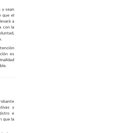
s y sean
ó que el
levará a
a con la
oluntad,
n.
atención
ación es
inalidad
ble.
robante
ativas y
istro e
n que la