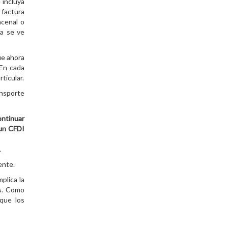
 incluya
 factura
ncenal o
ra se ve
ue ahora
 En cada
ticular.
ansporte
ontinuar
 un CFDI
.
ente.
plica la
as. Como
que los