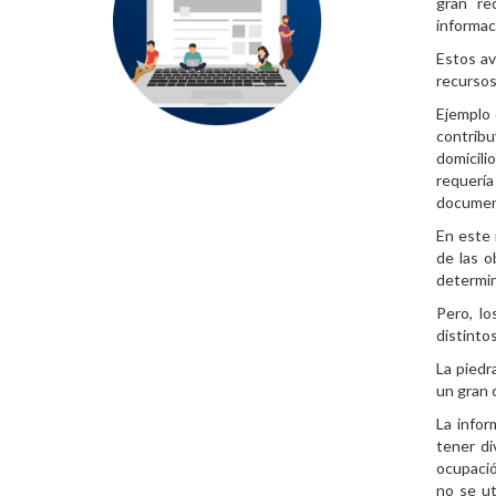
gran re
informac
Estos av
recursos
Ejemplo 
contribu
domicili
requerí
documen
En este 
de las o
determin
Pero, l
distinto
La piedr
un gran 
La infor
tener di
ocupació
no se ut