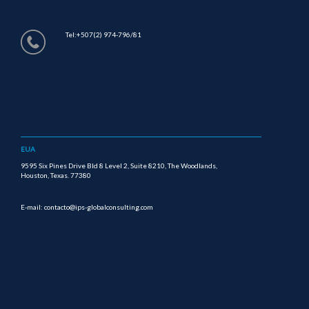
Tel:+507(2) 974-796/81
EUA
9595 Six Pines Drive Bld 8 Level 2, Suite 8210, The Woodlands,
Houston, Texas. 77380
E-mail: contacto@ips-globalconsulting.com