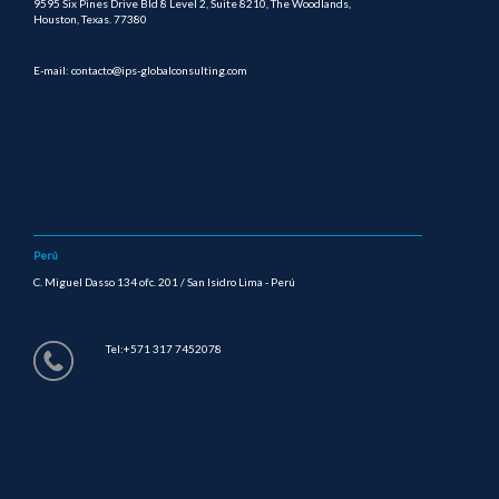
9595 Six Pines Drive Bld 8 Level 2, Suite 8210, The Woodlands,
Houston, Texas. 77380
E-mail: contacto@ips-globalconsulting.com
Perú
C. Miguel Dasso 134 ofc. 201 / San Isidro Lima - Perú
Tel:+571 317 7452078