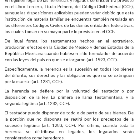
El régimen legal de las herencias y legados se encuentra previsto
en el Libro Tercero, Título Primero, del Código Civil Federal (CCF),
aunque las disposiciones aplicables pueden variar debido que esta
institución de materia familiar se encuentra también regulada en
los diferentes Códigos Civiles de las demás entidades federativas,
los cuales toman en su mayor parte lo previsto en el CCF.
De igual forma, los testamentos hechos en el extranjero,
producirán efectos en la Ciudad de México y demás Estados de la
República Mexicana cuando hubiesen sido formulados de acuerdo
con las leyes del país en que se otorgaron (art. 1593, CCF).
Específicamente, la herencia es la sucesión en todos los bienes
del difunto, sus derechos y las obligaciones que no se extinguen
por la muerte (art. 1281, CCF).
La herencia se defiere por la voluntad del testador o por
disposición de la ley. La primera se llama testamentaria, y la
segunda legítima (art. 1282, CCF).
El testador puede disponer de todo o de parte de sus bienes. De
la porción que no disponga se regirá por los preceptos de la
sucesión legítima (art. 1283, CCF). Por último, cuando toda la
herencia se distribuya en legados, los legatarios serán
considerados como herederos.