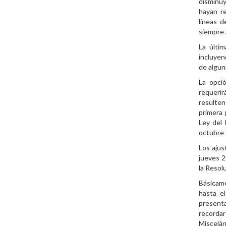
disminuy
hayan re
líneas d
siempre 
La últi
incluyen
de algun
La opci
requerir
resulte
primera 
Ley del 
octubre
Los ajus
jueves 2
la Resol
Básicame
hasta e
presenta
recorda
Miscelán