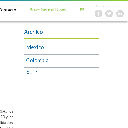
Síguenos
Contacto
Suscríbete al News
ES
Archivo
México
Colombia
Perú
.4., los
20 y les
idades,