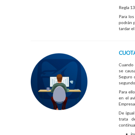
Regla 13
Para los
podrán p
tardar e
CUOTA
Cuando 
se caus
Seguro d
segundo 
Para ell
en el av
Empresa 
De igua
trata 
continua
in