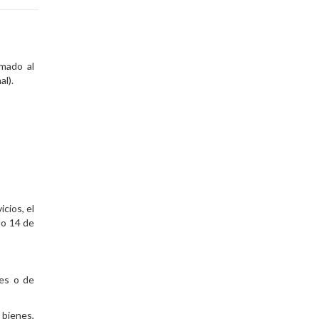
amado al
al).
icios, el
lo 14 de
nes o de
e bienes,