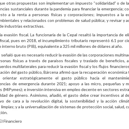
ue otras propuestas son implementar un impuesto “solidaridad” o de la
ncias sustanciales durante la pandemia para financiar la emergencia; co
esto a la renta a personas físicas y corporaciones; impuestos a la 
 ambientales y relacionados con problemas de salud pública; y revisar y ac
de industrias extractivas.
 la evasión fiscal. La funcionaria de la Cepal resaltó la importancia de el
fiscal, pues en 2018, el incumplimiento tributario representó 6.1 por ci
 interno bruto (PIB), equivalente a 325 mil millones de dólares al año.
señaló que es necesario reducir la evasión de las corporaciones multina
sonas físicas a través de paraísos fiscales y traslado de beneficios, 
erdos multilaterales para reducir la evasión fiscal y los flujos financieros 
ación del gasto público, Bárcena afirmó que la recuperación económica
e orientar estratégicamente el gasto público hacia el mantenimi
rencias de emergencia durante 2021; apoyo a las micro, pequeñas y 
 (MiPymes); e inversión intensiva en empleo decente en sectores estr
ldad de género. Asimismo, añadió, el gasto debe crear incentivos al de
vo de cara a la revolución digital, la sostenibilidad y la acción climá
 limpias; y a la universalización de sistemas de protección social, salud, 
ción.
El Financiero