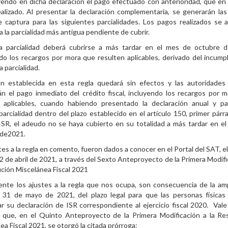
endo en dicha declaración el pago efectuado con anterioridad, que en
alizado. Al presentar la declaración complementaria, se generarán la
e captura para las siguientes parcialidades. Los pagos realizados se a
a la parcialidad más antigua pendiente de cubrir.
ma parcialidad deberá cubrirse a más tardar en el mes de octubre 
do los recargos por mora que resulten aplicables, derivado del incump
a parcialidad.
ón establecida en esta regla quedará sin efectos y las autoridades 
án el pago inmediato del crédito fiscal, incluyendo los recargos por 
n aplicables, cuando habiendo presentado la declaración anual y p
parcialidad dentro del plazo establecido en el artículo 150, primer párra
ISR, el adeudo no se haya cubierto en su totalidad a más tardar en e
 de2021.
tes a la regla en comento, fueron dados a conocer en el Portal del SAT, e
2 de abril de 2021, a través del Sexto Anteproyecto de la Primera Modifi
ución Miscelánea Fiscal 2021
nte los ajustes a la regla que nos ocupa, son consecuencia de la amp
l 31 de mayo de 2021, del plazo legal para que las personas física
r su declaración de ISR correspondiente al ejercicio fiscal 2020. Vale
r que, en el Quinto Anteproyecto de la Primera Modificación a la Re
ea Fiscal 2021, se otorgó la citada prórroga: