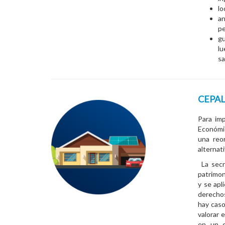
lo
an
pe
gu
l
sa
CEPAL
Para imp
Económic
una reor
alternat
La secre
patrimon
y se apl
derechos
hay caso
valorar 
en un c