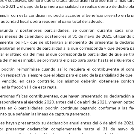
s y sucesivas, siempre que la citada declaración la presenten a más tard
de 2021 y, el pago de la primera parcialidad se realice dentro de dicho pla
mplir con esta condición no podrá acceder al beneficio previsto en la 
a autoridad fiscal podrá requerir el pago total del adeudo.
egunda y posteriores parcialidades, se cubrirán durante cada uno
es meses de calendario posteriores al 31 de mayo de 2021, utilizando p
vamente los FCF que se obtengan al momento de presentar la declarac
eñalarán el número de parcialidad a la que corresponda y que deberá p
ar el último día del mes al que corresponda la parcialidad de que se trat
a del mes es inhábil, se prorrogará el plazo para pagar hasta el siguiente d
podrán reimprimirse cuando así lo requiera el contribuyente al cons
ión respectiva, siempre que el plazo para el pago de la parcialidad de que
 vencido, en caso contrario, los mismos deberán obtenerse confor
en la fracción III de esta regla.
personas físicas contribuyentes, que hayan presentado su declaración a
espondiente al ejercicio 2020, antes del 6 de abril de 2021, y hayan optad
sta en 6 parcialidades, podrán continuar pagando conforme a las f
nto que señalen las líneas de captura generadas.
es hayan presentado su declaración anual antes del 6 de abril de 2021
or presentar declaración complementaria hasta el 31 de mayo d