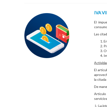
IVA V
El impu
consumo,
Las cita
En
Pr
Ot
I
Activida
El artíc
aprovech
la citad
De maner
Artículo
servicios
I.- La i