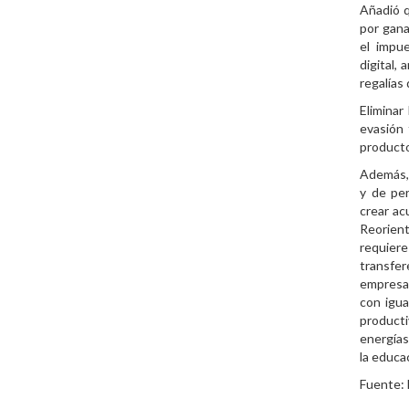
Añadió q
por gana
el impu
digital,
regalías 
Eliminar
evasión 
producto
Además, 
y de per
crear acu
Reorient
requier
transfe
empresas
con igua
producti
energías
la educa
Fuente: 