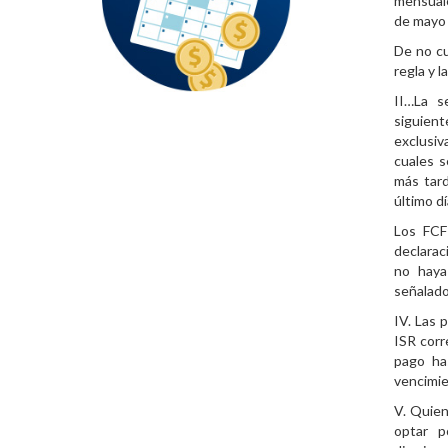
mensuale
de mayo 
De no cu
regla y l
II…La s
siguient
exclusi
cuales s
más tard
último dí
Los FCF 
declarac
no haya
señalado 
IV. Las 
ISR corr
pago ha
vencimie
V. Quien
optar p