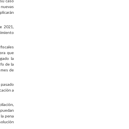
 su caso
s nuevas
plicarán
de 2021,
limiento
fiscales
mora que
agado la
fo de la
l mes de
l pasado
cación a
liación,
s puedan
 la pena
solución