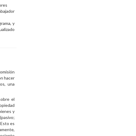
dores
abajador
grama, y
alizado
Comisión
ón hacer
cos, una
sobre el
ropiedad
bienes y
(pasivo;
“Esto es
tamente,
eciente