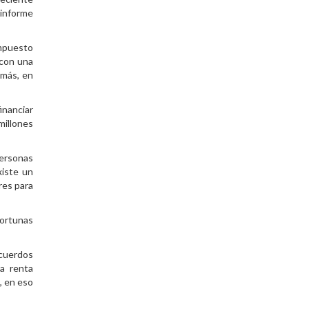
 informe
impuesto
 con una
emás, en
inanciar
millones
personas
xiste un
res para
fortunas
cuerdos
la renta
, en eso