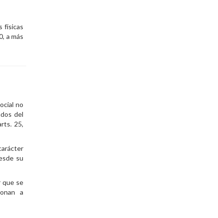
 físicas
0, a más
ocial no
ados del
rts. 25,
 carácter
Desde su
r que se
ionan a