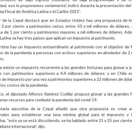
dad, eso lo proponemos seriamente”, indicó durante la presentación del
a Fiscal de América Latina y el Caribe 2021”.
lar de la Cepal destacó que en Estados Unidos hay una propuesta de 
 2 por ciento a patrimonios netos, entre 50 y mil millones de dólares,
a de 1 por ciento a patrimonios mayores a mil millones de dólares. Ad
Latina ya hay tres países que aplican un impuesto al patrimonio.
tina hay un impuesto extraordinario al patrimonio con el objetivo de f
os de la pandemia a personas con activos superiores en alrededor de 2 
es.
ia existe un impuesto recurrente a las grandes fortunas para gravar a 
s con patrimonios superiores a 4.4 millones de dólares; y en Chile e
 de impuesto por una vez a patrimonios superiores a 22 millones de dóla
r los costos de la pandemia.
o, el diputado Alfonso Ramírez Cuéllar propuso gravar a las grandes 
ener recursos para combatir la pandemia del covid-19.
etaria ejecutiva de la Cepal añadió que otra propuesta es crear a
terales para establecer una tasa mínima global para el impuesto y 
iva, “esto ya se está discutiendo, se ha hablado entre 21 y 25 por ciento
ebate internacional”, dijo.