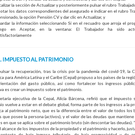
calizar la sección de Actualizar y posteriormente pulsar el rubro Trabaja
otar los datos correspondientes del asegurado e indicar en el rubro Tr
nsionado, la opción Pensión CV y dar clic en Actualizar, y
ardar la información seleccionando Sí en el recuadro que arroja el pro
uego en Aceptar, en la ventana: El Trabajador ha sido actu
tisfactoriamente
. IMPUESTO AL PATRIMONIO
ulsar la recuperación, tras la crisis por la pandemia del covid-19, la 
a para América Latina y el Caribe (Cepal) propuso a los países de la regi
ientación del gasto público, así como fortalecer los ingresos públi
iva es crear un impuesto sobre el patrimonio.
taria ejecutiva de la Cepal, Alicia Bárcena, refirió que el impuesto 
io vuelve a estar en el debate global, forma parte de los ingresos a la p
ica al patrimonio neto, que es la diferencia entre el valor de todos los 
 que posee la persona (activos), y el valor de las deudas que mantiene 
s en que se aplica sobre el patrimonio bruto (sin descontar las deudas). 
el alcance de los impuestos de la propiedad y el patrimonio y hacerlo, jus
ontexto de bajo ingreso tributario, de baja progresividad y de cr