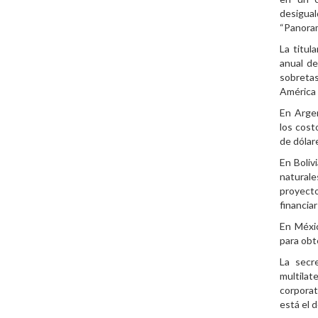
desigual
“Panoram
La titu
anual de
sobretas
América 
En Argen
los cost
de dólar
En Boliv
naturale
proyecto
financia
En Méxic
para obt
La secr
multila
corporat
está el d