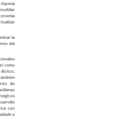
 riqueza
nsolidar
economía
tualizar
iminar la
ento del
cionales
así como
ilícitos.
 también
ento de
medianas
atégicos
sarrollo
tica con
cuidado y