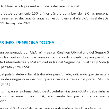
.4 .-Plazo para la presentación de la declaración anual:
 efectos del artículo 150, primer párrafo de la Ley del ISR, las personas
resentar su declaración anual correspondiente al ejercicio fiscal de 202
l 31 de mayo de 2021.
S IMSS. PENSIONADO CEA
un pensionado por CEA reingresa al Régimen Obligatorio del Seguro S
an las cuotas obrero-patronales de los gastos médicos para pension
e Enfermedades y Maternidad ni las del Seguro de Invalidez y Vida (a
párrafo y 196, LSS).
o, el patrón debe afiliar al trabajador pensionado, indicando que tiene tal
iso de reingreso respectivo que se realiza a través del portal IMSS 
(IDSE).
l forma, en el Sistema Único de Autodeterminación –SUA– debe señala
de un pensionado por CEA, atendiendo los pasos que se menc
ción:
gresar al SUA y señalar su usuario y contraseña y dar clic en Aceptar