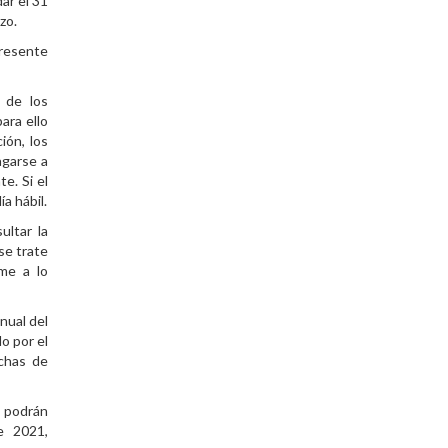
ar el 31
zo.
presente
 de los
ara ello
ión, los
agarse a
e. Si el
ía hábil.
ultar la
 se trate
me a lo
nual del
o por el
echas de
, podrán
e 2021,