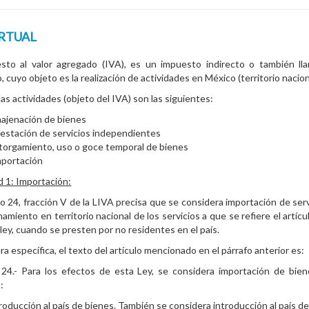
IRTUAL
esto al valor agregado (IVA), es un impuesto indirecto o también ll
 cuyo objeto es la realización de actividades en México (territorio nacion
das actividades (objeto del IVA) son las siguientes:
ajenación de bienes
estación de servicios independientes
orgamiento, uso o goce temporal de bienes
mportación
d 1: Importación:
ulo 24, fracción V de la LIVA precisa que se considera importación de serv
amiento en territorio nacional de los servicios a que se refiere el artícu
a ley, cuando se presten por no residentes en el país.
a específica, el texto del artículo mencionado en el párrafo anterior es:
 24.- Para los efectos de esta Ley, se considera importación de bie
:
ntroducción al país de bienes. También se considera introducción al país d