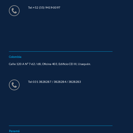
Tel:+52 (55) 9419-0097
Colombia
Calle 120 A Nº 7-62 / 68, Oficina 403, Edificio CEI III, Usaquén.
Tel:031 3828287 / 3828284 / 3828283
Panamá