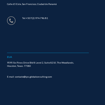
Calle 65 Este, San Francisco, Ciudad de Panamá
Tel:+507(2) 974-796/81
EUA
9595 Six Pines Drive Bld 8 Level 2, Suite 8210, The Woodlands,
Houston, Texas. 77380
E-mail: contacto@ips-globalconsulting.com